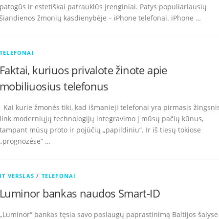
patogūs ir estetiškai patrauklūs įrenginiai. Patys populiariausių
šiandienos žmonių kasdienybėje – iPhone telefonai. iPhone …
TELEFONAI
Faktai, kuriuos privalote žinote apie
mobiliuosius telefonus
Kai kurie žmonės tiki, kad išmanieji telefonai yra pirmasis žingsni
link moderniųjų technologijų integravimo į mūsų pačių kūnus,
tampant mūsų proto ir pojūčių „papildiniu“. Ir iš tiesų tokiose
„prognozėse“ …
IT VERSLAS
/
TELEFONAI
Luminor bankas naudos Smart-ID
„Luminor“ bankas tęsia savo paslaugų paprastinimą Baltijos šalyse