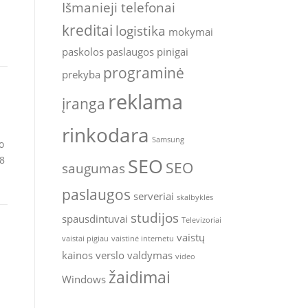
Išmanieji telefonai
kreditai
logistika
mokymai
paskolos
paslaugos
pinigai
programinė
prekyba
reklama
įranga
rinkodara
Samsung
o
A8
SEO
SEO
saugumas
paslaugos
serveriai
skalbyklės
studijos
spausdintuvai
Televizoriai
vaistų
vaistai pigiau
vaistinė internetu
kainos
verslo valdymas
video
žaidimai
Windows