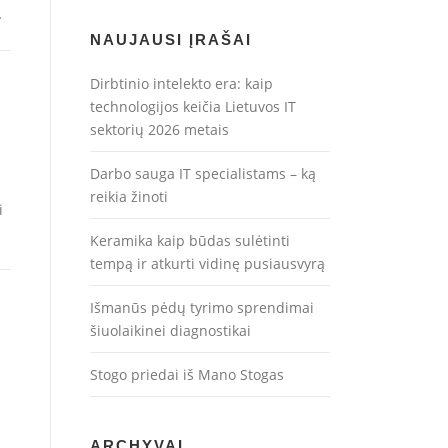
…
NAUJAUSI ĮRAŠAI
Dirbtinio intelekto era: kaip
technologijos keičia Lietuvos IT
sektorių 2026 metais
Darbo sauga IT specialistams – ką
reikia žinoti
i
Keramika kaip būdas sulėtinti
tempą ir atkurti vidinę pusiausvyrą
Išmanūs pėdų tyrimo sprendimai
šiuolaikinei diagnostikai
Stogo priedai iš Mano Stogas
ARCHYVAI