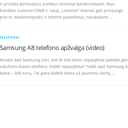
ir pristato pirmuosius įrankius išmaniai bankininkystei. Nuo
šiandien Luminor|DNB ir nauji „Luminor“ klientai gali prisijungti
prie el. bankininkystės ir tvirtinti pavedimus, naudodami …
TELEFONAI
Samsung A8 telefono apžvalga (video)
Atrodo, kad Samsung nori, bet iki šiol jiems nepavyksta pateikti ger
vidutinės klasės telefono. Kodėl nepavyksta? Todėl, kad Samsung 
kaina – 500 eurų. Tai gana didelė kaina už jaunimui skirtą …