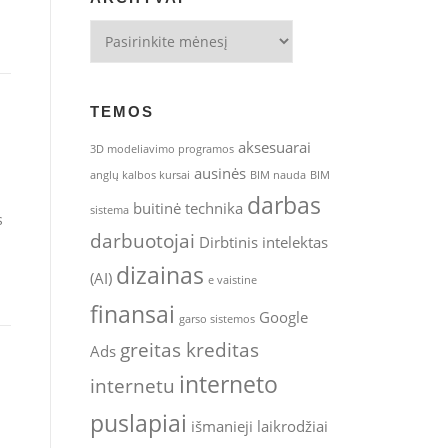
Archyvai
TEMOS
aksesuarai
3D modeliavimo programos
ausinės
anglų kalbos kursai
BIM nauda
BIM
darbas
buitinė technika
sistema
s
darbuotojai
Dirbtinis intelektas
dizainas
(AI)
e vaistine
finansai
Google
garso sistemos
greitas kreditas
Ads
interneto
internetu
puslapiai
išmanieji laikrodžiai