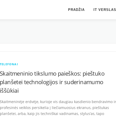
PRADŽIA
IT VERSLA
TELEFONAI
Skaitmeninio tikslumo paieškos: pieštuko
planšetei technologijos ir suderinamumo
iššūkiai
Skaitmeninėje erdvėje, kurioje vis daugiau kasdienio bendravimo i
profesinės veiklos persikelia į liečiamuosius ekranus, pieštukas
planšetei, arba, kaip jis techniškai vadinamas, stylus’as, tapo