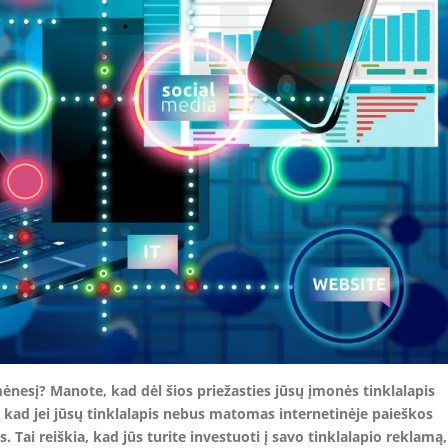
mėnesį? Manote, kad dėl šios priežasties jūsų įmonės tinklalapis
, kad jei jūsų tinklalapis nebus matomas internetinėje paieškos
Tai reiškia, kad jūs turite investuoti į savo tinklalapio reklamą,