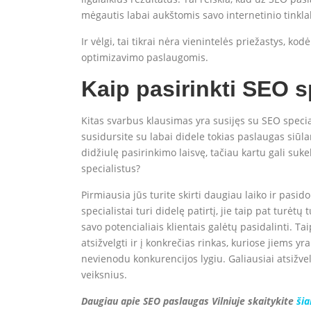
mėgautis labai aukštomis savo internetinio tinkla
Ir vėlgi, tai tikrai nėra vienintelės priežastys, ko
optimizavimo paslaugomis.
Kaip pasirinkti SEO s
Kitas svarbus klausimas yra susijęs su SEO specia
susidursite su labai didele tokias paslaugas siūl
didžiulę pasirinkimo laisvę, tačiau kartu gali suk
specialistus?
Pirmiausia jūs turite skirti daugiau laiko ir pasido
specialistai turi didelę patirtį, jie taip pat turėt
savo potencialiais klientais galėtų pasidalinti. Ta
atsižvelgti ir į konkrečias rinkas, kuriose jiems yr
nevienodu konkurencijos lygiu. Galiausiai atsižvel
veiksnius.
Daugiau apie SEO paslaugas Vilniuje skaitykite
ši