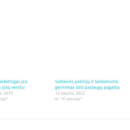
arketingas yra
Svetainės pozicijų ir lankomumo
s jūsų verslui
gerinimas SEO paslaugų pagalba
s, 2019
12 sausio, 2022
etas"
In "IT verslas"