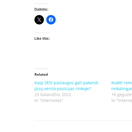
Dalintis:
Like this:
Related
Kaip SEO paslaugos gali pakeisti
Kodėl rem
jūsų verslo pozicijas rinkoje?
reikalinga
25 balandžio, 2022
16 gegužė
In "Internetas"
In "Intern