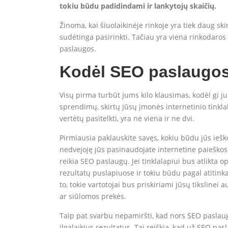
tokiu būdu padidindami ir lankytojų skaičių.
Žinoma, kai šiuolaikinėje rinkoje yra tiek daug sk
sudėtinga pasirinkti. Tačiau yra viena rinkodaros 
paslaugos.
Kodėl SEO paslaugo
Visų pirma turbūt jums kilo klausimas, kodėl gi j
sprendimų, skirtų jūsų įmonės internetinio tinklal
vertėtų pasitelkti, yra ne viena ir ne dvi.
Pirmiausia paklauskite savęs, kokiu būdu jūs iešk
nedvejoję jūs pasinaudojate internetine paieškos s
reikia SEO paslaugų. Jei tinklalapiui bus atlikta
rezultatų puslapiuose ir tokiu būdu pagal atitink
to, tokie vartotojai bus priskiriami jūsų tiksline
ar siūlomos prekės.
Taip pat svarbu nepamiršti, kad nors SEO paslaugos
ilgalaikius rezultatus. Tai reiškia, kad už SEO pa