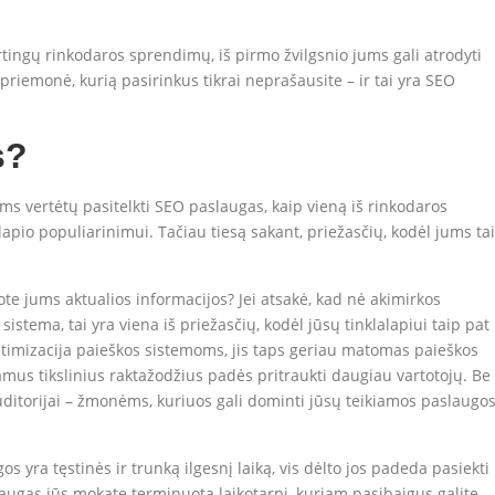
irtingų rinkodaros sprendimų, iš pirmo žvilgsnio jums gali atrodyti
priemonė, kurią pasirinkus tikrai neprašausite – ir tai yra SEO
s?
ums vertėtų pasitelkti SEO paslaugas, kaip vieną iš rinkodaros
apio populiarinimui. Tačiau tiesą sakant, priežasčių, kodėl jums tai
ote jums aktualios informacijos? Jei atsakė, kad nė akimirkos
istema, tai yra viena iš priežasčių, kodėl jūsų tinklalapiui taip pat
 optimizacija paieškos sistemoms, jis taps geriau matomas paieškos
amus tikslinius raktažodžius padės pritraukti daugiau vartotojų. Be
i auditorijai – žmonėms, kuriuos gali dominti jūsų teikiamos paslaugo
 yra tęstinės ir trunką ilgesnį laiką, vis dėlto jos padeda pasiekti
slaugas jūs mokate terminuotą laikotarpį, kuriam pasibaigus galite