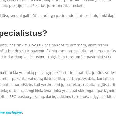
lapio pozicijomis, už kurias jums nereikia mokėti.
dėl jūsų verslui gali būti naudinga pasinaudoti internetinių tinklalap
pecialistus?
listų pasirinkimu. Vos tik pasinaudosite internetu, akimirksniu
ančių bendrovių ir pavienių fizinių asmenų pasiūla. Tai jums suteiks
elti ir dar daugiau klausimų. Taigi, kaip turėtumėte pasirinkti SEO
mėti, kokia yra tokių paslaugų teikėjų turima patirtis. Jei šios srities
ų turėti ir pakankamai daug iki tol atliktų darbų pavyzdžių, kuriais su
ip pat neparmiškite, kad vertindami jų pasiektus rezultatus jūs turit
a tekę dirbti, kadangi kiekviena rinka yra labai skirtinga ir pasižymin
kite į SEO paslaugų kainą, darbų atlikimo terminus, sąlygas ir kitus
ame puslapyje
.