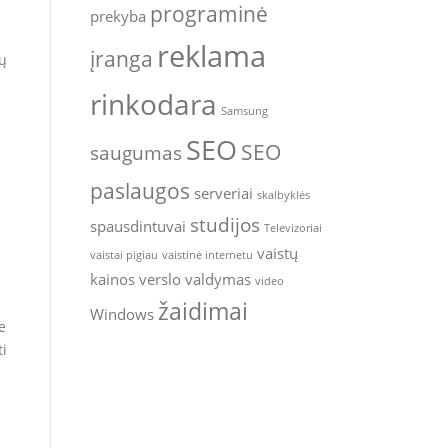
programinė
prekyba
reklama
įranga
ių
rinkodara
Samsung
SEO
SEO
saugumas
paslaugos
serveriai
skalbyklės
studijos
spausdintuvai
Televizoriai
vaistų
vaistai pigiau
vaistinė internetu
kainos
verslo valdymas
video
žaidimai
Windows
e
ti