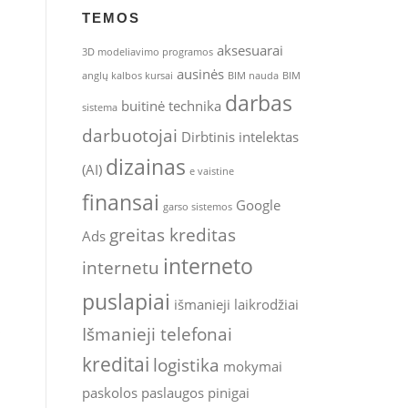
TEMOS
aksesuarai
3D modeliavimo programos
ausinės
anglų kalbos kursai
BIM nauda
BIM
darbas
buitinė technika
sistema
darbuotojai
Dirbtinis intelektas
dizainas
(AI)
e vaistine
finansai
Google
garso sistemos
greitas kreditas
Ads
interneto
internetu
puslapiai
išmanieji laikrodžiai
s
Išmanieji telefonai
kreditai
logistika
mokymai
paskolos
paslaugos
pinigai