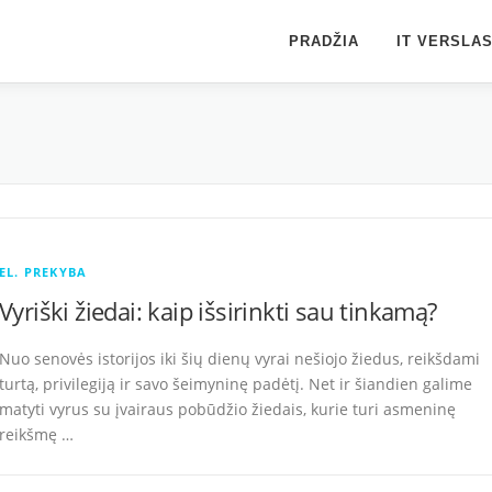
PRADŽIA
IT VERSLA
EL. PREKYBA
Vyriški žiedai: kaip išsirinkti sau tinkamą?
Nuo senovės istorijos iki šių dienų vyrai nešiojo žiedus, reikšdami
turtą, privilegiją ir savo šeimyninę padėtį. Net ir šiandien galime
matyti vyrus su įvairaus pobūdžio žiedais, kurie turi asmeninę
reikšmę …