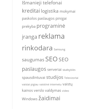
Išmanieji telefonai
kreditai
logistika
mokymai
paskolos
paslaugos
pinigai
programinė
prekyba
reklama
įranga
rinkodara
Samsung
SEO
SEO
saugumas
paslaugos
serveriai
skalbyklės
studijos
spausdintuvai
Televizoriai
vaistų
vaistai pigiau
vaistinė internetu
kainos
verslo valdymas
video
žaidimai
Windows