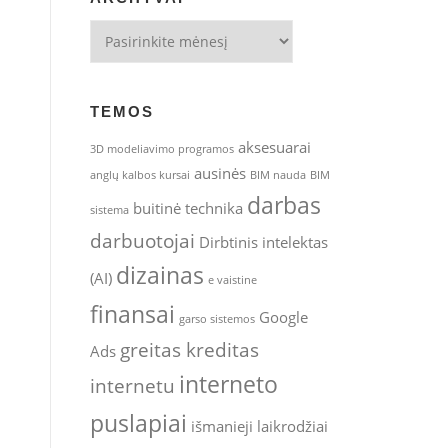
Archyvai
TEMOS
aksesuarai
3D modeliavimo programos
ausinės
anglų kalbos kursai
BIM nauda
BIM
darbas
buitinė technika
sistema
darbuotojai
Dirbtinis intelektas
dizainas
(AI)
e vaistine
finansai
Google
garso sistemos
greitas kreditas
Ads
interneto
internetu
puslapiai
išmanieji laikrodžiai