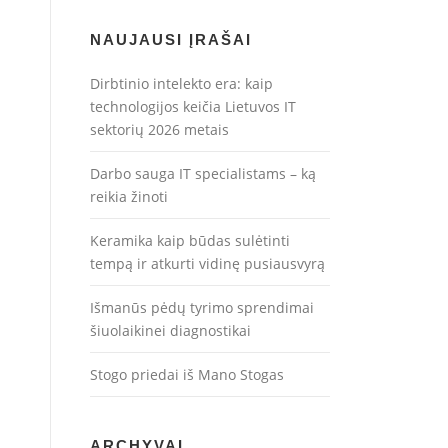
NAUJAUSI ĮRAŠAI
Dirbtinio intelekto era: kaip
technologijos keičia Lietuvos IT
sektorių 2026 metais
Darbo sauga IT specialistams – ką
reikia žinoti
Keramika kaip būdas sulėtinti
tempą ir atkurti vidinę pusiausvyrą
Išmanūs pėdų tyrimo sprendimai
šiuolaikinei diagnostikai
Stogo priedai iš Mano Stogas
ARCHYVAI