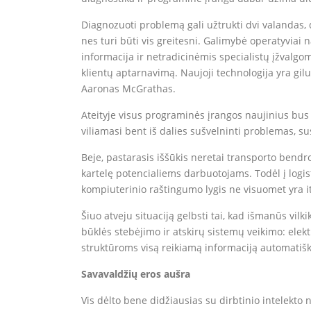
Diagnozuoti problemą gali užtrukti dvi valandas, 
nes turi būti vis greitesni. Galimybė operatyvia
informacija ir netradicinėmis specialistų įžvalgomi
klientų aptarnavimą. Naujoji technologija yra gilu
Aaronas McGrathas.
Ateityje visus programinės įrangos naujinius bus 
viliamasi bent iš dalies sušvelninti problemas, su
Beje, pastarasis iššūkis neretai transporto bendr
kartelę potencialiems darbuotojams. Todėl į logist
kompiuterinio raštingumo lygis ne visuomet yra it
Šiuo atveju situaciją gelbsti tai, kad išmanūs vi
būklės stebėjimo ir atskirų sistemų veikimo: elek
struktūroms visą reikiamą informaciją automatišk
Savavaldžių eros aušra
Vis dėlto bene didžiausias su dirbtinio intelekto