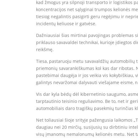
kad žmogus yra silpnoji transporto ir logistikos p
koncentracijos net sąlyginai trumpos kelionės met
tiesiog negalintis pasigirti geru regėjimu ir nepr
incidentų keliuose ir gatvėse.
Dažniausiai šias mirtinai pavojingas problemas siū
priklauso savavaldei technikai, kurioje įdiegtos d
reikšmę.
Tiesa, pastaruoju metu savavaldžių automobilių 
priemonių savarankiškumas kol kas dar ribotas. 
pastebimai daugėja ir jos veikia vis kokybiškiau, 
galintys nevaržomai dalyvauti viešajame eisme, n
Vis dar kyla bėdų dėl kibernetinio saugumo, asm
tarptautinio teisinio reguliavimo. Be to, net ir g
automobiliais daro tragiškų pasekmių turinčias kl
Net toliausiai šioje srityje pažengusia laikomos „
daugiau nei 20 mirčių, susijusių su dirbtiniu int
visų įmanomų nemalonumų kelionės metu. Net tais 