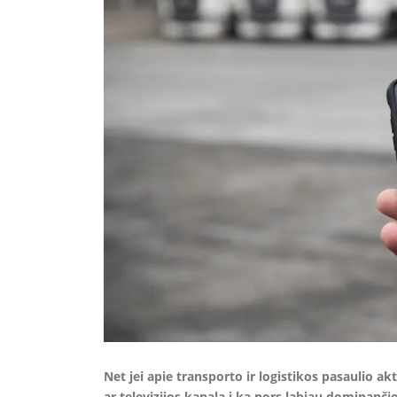
Net jei apie transporto ir logistikos pasaulio ak
ar televizijos kanalą į ką nors labiau dominanči