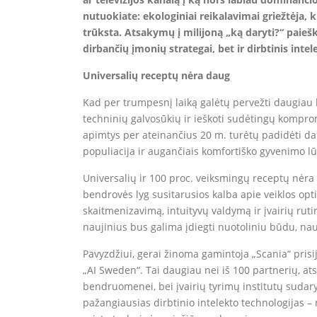
nutuokiate: ekologiniai reikalavimai griežtėja,
trūksta. Atsakymų į milijoną „ką daryti?“ paiešk
dirbančių įmonių strategai, bet ir dirbtinis intel
Universalių receptų nėra daug
Kad per trumpesnį laiką galėtų pervežti daugiau k
techninių galvosūkių ir ieškoti sudėtingų komprom
apimtys per ateinančius 20 m. turėtų padidėti da
populiacija ir augančiais komfortiško gyvenimo lū
Universalių ir 100 proc. veiksmingų receptų nėra
bendrovės lyg susitarusios kalba apie veiklos opti
skaitmenizavimą, intuityvų valdymą ir įvairių rut
naujinius bus galima įdiegti nuotoliniu būdu, naud
Pavyzdžiui, gerai žinoma gamintoja „Scania“ prisi
„AI Sweden“. Tai daugiau nei iš 100 partnerių, a
bendruomenei, bei įvairių tyrimų institutų sudaryt
pažangiausias dirbtinio intelekto technologijas