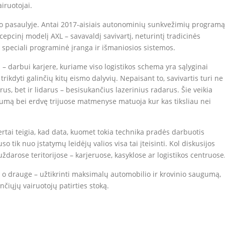
iruotojai.
o pasaulyje. Antai 2017-aisiais autonominių sunkvežimių programą
pcinį modelį AXL – savavaldį savivartį, neturintį tradicinės
ka speciali programinė įranga ir išmaniosios sistemos.
i – darbui karjere, kuriame viso logistikos schema yra sąlyginai
trikdyti galinčių kitų eismo dalyvių. Nepaisant to, savivartis turi ne
us, bet ir lidarus – besisukančius lazerinius radarus. Šie veikia
tumą bei erdvę trijuose matmenyse matuoja kur kas tiksliau nei
ertai teigia, kad data, kuomet tokia technika pradės darbuotis
 tik nuo įstatymų leidėjų valios visa tai įteisinti. Kol diskusijos
darose teritorijose – karjeruose, kasyklose ar logistikos centruose
 o drauge – užtikrinti maksimalų automobilio ir krovinio saugumą,
čiųjų vairuotojų patirties stoką.