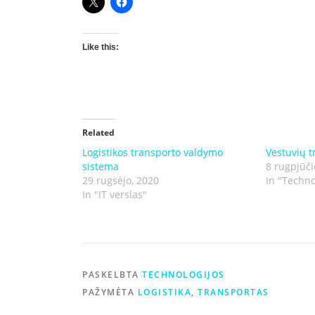
Like this:
Related
Logistikos transporto valdymo
Vestuvių t
sistema
8 rugpjūči
29 rugsėjo, 2020
In "Techno
In "IT verslas"
PASKELBTA
TECHNOLOGIJOS
PAŽYMĖTA
LOGISTIKA
,
TRANSPORTAS