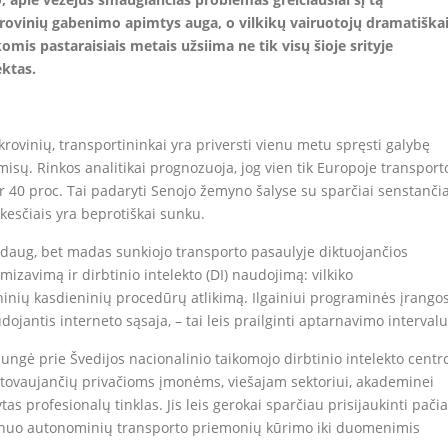
 krovinių gabenimo apimtys auga, o vilkikų vairuotojų dramatiška
omis pastaraisiais metais užsiima ne tik visų šioje srityje
ektas.
rovinių, transportininkai yra priversti vienu metu spręsti galybę
isų. Rinkos analitikai prognozuoja, jog vien tik Europoje transport
r 40 proc. Tai padaryti Senojo žemyno šalyse su sparčiai senstanči
kesčiais yra beprotiškai sunku.
 daug, bet madas sunkiojo transporto pasaulyje diktuojančios
mizavimą ir dirbtinio intelekto (DI) naudojimą: vilkiko
ininių kasdieninių procedūrų atlikimą. Ilgainiui programinės įrango
ojantis interneto sąsaja, – tai leis prailginti aptarnavimo intervalu
jungė prie Švedijos nacionalinio taikomojo dirbtinio intelekto centr
tstovaujančių privačioms įmonėms, viešajam sektoriui, akademinei
as profesionalų tinklas. Jis leis gerokai sparčiau prisijaukinti pači
 – nuo autonominių transporto priemonių kūrimo iki duomenimis