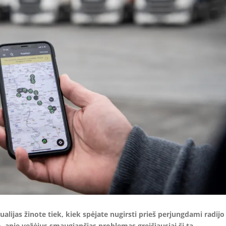
tualijas žinote tiek, kiek spėjate nugirsti prieš perjungdami radijo
o, apie vežėjus smaugiančias problemas greičiausiai šį tą