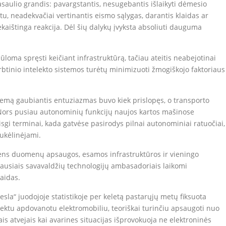
asaulio grandis: pavargstantis, nesugebantis išlaikyti dėmesio
u, neadekvačiai vertinantis eismo sąlygas, darantis klaidas ar
iekaištinga reakcija. Dėl šių dalykų įvyksta absoliuti dauguma
loma spręsti keičiant infrastruktūrą, tačiau ateitis neabejotinai
irbtinio intelekto sistemos turėtų minimizuoti žmogiškojo faktoriaus
temą gaubiantis entuziazmas buvo kiek prislopęs, o transporto
Nors pusiau autonominių funkcijų naujos kartos mašinose
visgi terminai, kada gatvėse pasirodys pilnai autonominiai ratuočiai,
ukėlinėjami.
ens duomenų apsaugos, esamos infrastruktūros ir vieningo
eriausiais savavaldžių technologijų ambasadoriais laikomi
aidas.
Tesla“ juodojoje statistikoje per keletą pastarųjų metų fiksuota
elektu apdovanotu elektromobiliu, teoriškai turinčiu apsaugoti nuo
atvejais kai avarines situacijas išprovokuoja ne elektroninės