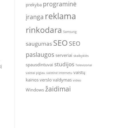
programinė
prekyba
reklama
įranga
rinkodara
Samsung
SEO
SEO
saugumas
paslaugos
serveriai
skalbyklės
,
studijos
spausdintuvai
Televizoriai
kį
vaistų
vaistai pigiau
vaistinė internetu
kainos
verslo valdymas
video
žaidimai
Windows