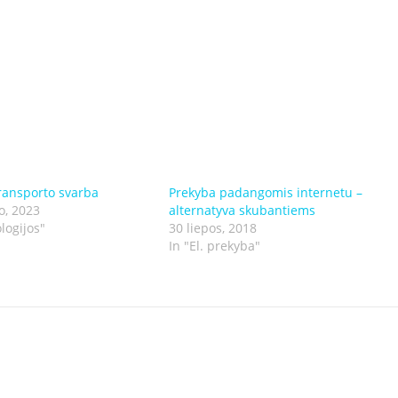
ransporto svarba
Prekyba padangomis internetu –
o, 2023
alternatyva skubantiems
logijos"
30 liepos, 2018
In "El. prekyba"