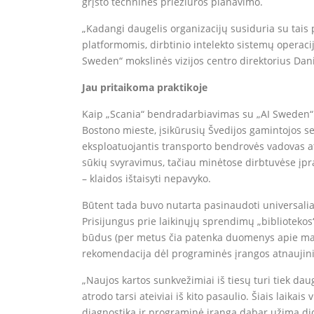
grįsto techninės priežiūros planavimo.
„Kadangi daugelis organizacijų susiduria su tais 
platformomis, dirbtinio intelekto sistemų operaci
Sweden“ mokslinės vizijos centro direktorius Dani
Jau pritaikoma praktikoje
Kaip „Scania“ bendradarbiavimas su „AI Sweden“ vei
Bostono mieste, įsikūrusių Švedijos gamintojos ser
eksploatuojantis transporto bendrovės vadovas atkr
sūkių svyravimus, tačiau minėtose dirbtuvėse įp
– klaidos ištaisyti nepavyko.
Būtent tada buvo nutarta pasinaudoti universalia 
Prisijungus prie laikinųjų sprendimų „bibliotekos
būdus (per metus čia patenka duomenys apie mažd
rekomendacija dėl programinės įrangos atnaujini
„Naujos kartos sunkvežimiai iš tiesų turi tiek dau
atrodo tarsi ateiviai iš kito pasaulio. Šiais laikai
diagnostika ir programinė įranga dabar užima did