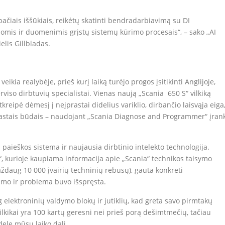
pačiais iššūkiais, reikėtų skatinti bendradarbiavimą su DI
jomis ir duomenimis grįstų sistemų kūrimo procesais“, – sako „AI
elis Gillbladas.
kia realybėje, prieš kurį laiką turėjo progos įsitikinti Anglijoje,
viso dirbtuvių specialistai. Vienas naują „Scania 650 S“ vilkiką
eipė dėmesį į neįprastai didelius variklio, dirbančio laisvąja eiga
rastais būdais – naudojant „Scania Diagnose and Programmer“ įran
paieškos sistema ir naujausia dirbtinio intelekto technologija.
“, kurioje kaupiama informacija apie „Scania“ technikos taisymo
aug 10 000 įvairių techninių rebusų), gauta konkreti
mo ir problema buvo išspręsta.
g elektroninių valdymo blokų ir jutiklių, kad greta savo pirmtakų
s vilkikai yra 100 kartų geresni nei prieš porą dešimtmečių, tačiau
elę mūsų laiko dalį.