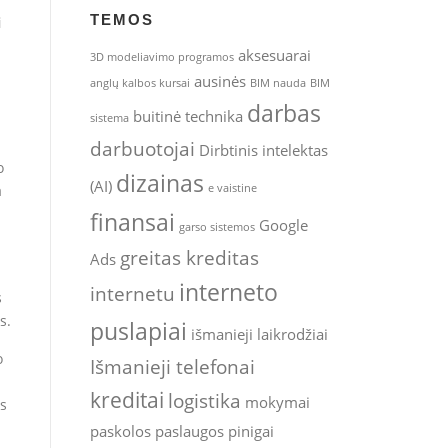
TEMOS
i
aksesuarai
3D modeliavimo programos
ausinės
anglų kalbos kursai
BIM nauda
BIM
darbas
buitinė technika
sistema
darbuotojai
Dirbtinis intelektas
o
dizainas
(AI)
a
e vaistine
finansai
Google
garso sistemos
greitas kreditas
Ads
interneto
internetu
s
s.
puslapiai
išmanieji laikrodžiai
o
Išmanieji telefonai
kreditai
logistika
mokymai
as
paskolos
paslaugos
pinigai