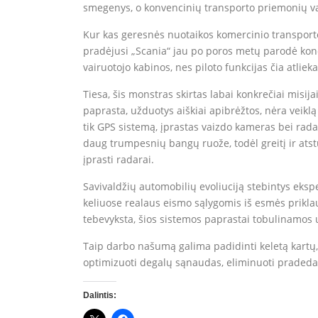
smegenys, o konvencinių transporto priemonių va
Kur kas geresnės nuotaikos komercinio transport
pradėjusi „Scania“ jau po poros metų parodė konce
vairuotojo kabinos, nes piloto funkcijas čia atlie
Tiesa, šis monstras skirtas labai konkrečiai misija
paprasta, užduotys aiškiai apibrėžtos, nėra veiklą 
tik GPS sistemą, įprastas vaizdo kameras bei radar
daug trumpesnių bangų ruože, todėl greitį ir ats
įprasti radarai.
Savivaldžių automobilių evoliuciją stebintys eksp
keliuose realaus eismo sąlygomis iš esmės priklauso
tebevyksta, šios sistemos paprastai tobulinamos už
Taip darbo našumą galima padidinti keletą kartų,
optimizuoti degalų sąnaudas, eliminuoti pradedan
Dalintis: