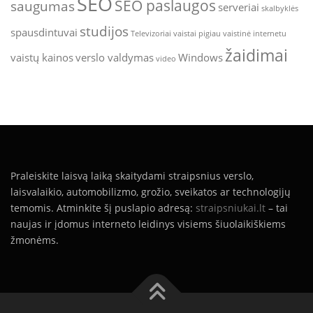
SEO
SEO paslaugos
saugumas
serveriai
skalbyklės
studijos
spausdintuvai
Televizoriai
vaistai pigiau
vaistinė internetu
žaidimai
vaistų kainos
verslo valdymas
Windows
video
Praleiskite laisvą laiką skaitydami straipsnius verslo,
laisvalaikio, automobilizmo, grožio, sveikatos ar technologijų
temomis. Atminkite šį puslapio adresą:
straipsniukai.lt
– tai
naujas ir įdomus interneto leidinys visiems šiuolaikiškiems
žmonėms.