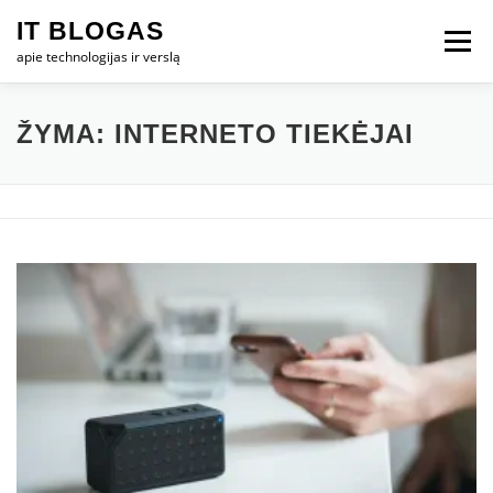
Eiti
IT BLOGAS
prie
Meniu
turinio
apie technologijas ir verslą
PRADŽIA
IT VERSLAS
KOMPIUTERIAI
ŽYMA:
INTERNETO TIEKĖJAI
TECHNOLOGIJOS
TELEFONAI