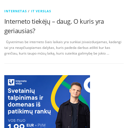
INTERNETAS
/
IT VERSLAS
Interneto tiekėjų – daug. O kuris yra
geriausias?
Gyvenimas be interneto šiais laikais yra sunkiai įsivaizduojamas, kadangi
tai yra neapčiuopiamas dalykas, kuris padeda darbus atlikti kur kas
greičiau, kuris taupo mūsų laiką, kuris suteikia galimybę be jokio …