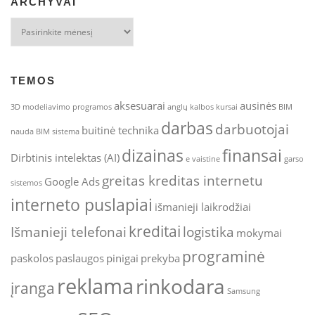
ARCHYVAI
Archyvai
TEMOS
aksesuarai
ausinės
3D modeliavimo programos
anglų kalbos kursai
BIM
darbas
darbuotojai
buitinė technika
nauda
BIM sistema
dizainas
finansai
Dirbtinis intelektas (AI)
e vaistine
garso
greitas kreditas internetu
Google Ads
sistemos
interneto puslapiai
išmanieji laikrodžiai
kreditai
Išmanieji telefonai
logistika
mokymai
programinė
paskolos
paslaugos
pinigai
prekyba
reklama
rinkodara
įranga
Samsung