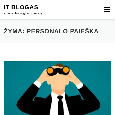
Eiti
IT BLOGAS
prie
Meniu
turinio
apie technologijas ir verslą
PRADŽIA
IT VERSLAS
KOMPIUTERIAI
ŽYMA:
PERSONALO PAIEŠKA
TECHNOLOGIJOS
TELEFONAI