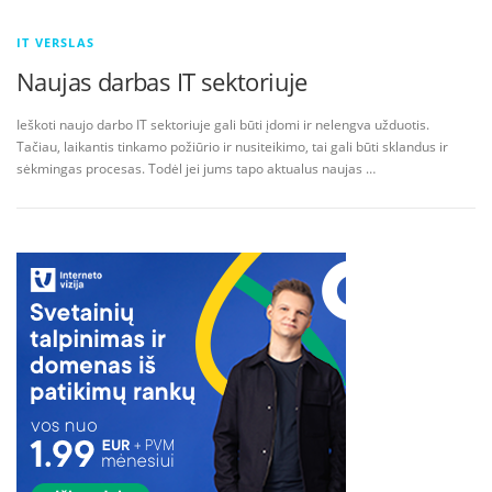
IT VERSLAS
Naujas darbas IT sektoriuje
Ieškoti naujo darbo IT sektoriuje gali būti įdomi ir nelengva užduotis.
Tačiau, laikantis tinkamo požiūrio ir nusiteikimo, tai gali būti sklandus ir
sėkmingas procesas. Todėl jei jums tapo aktualus naujas …