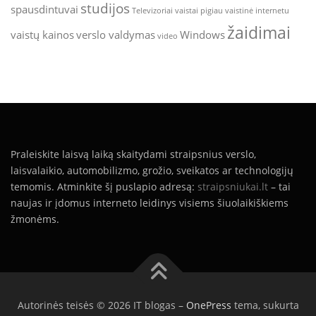
studijos
spausdintuvai
Televizoriai
vaistai pigiau
vaistinė internetu
žaidimai
vaistų kainos
verslo valdymas
Windows
video
Praleiskite laisvą laiką skaitydami straipsnius verslo,
laisvalaikio, automobilizmo, grožio, sveikatos ar technologijų
temomis. Atminkite šį puslapio adresą:
straipsniukai.lt
– tai
naujas ir įdomus interneto leidinys visiems šiuolaikiškiems
žmonėms.
Autorinės teisės © 2026 IT blogas
–
OnePress
tema, sukurta