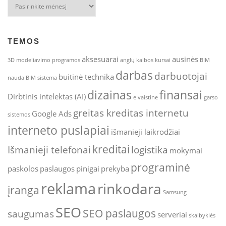
Archyvai
TEMOS
aksesuarai
ausinės
3D modeliavimo programos
anglų kalbos kursai
BIM
darbas
darbuotojai
buitinė technika
nauda
BIM sistema
dizainas
finansai
Dirbtinis intelektas (AI)
e vaistine
garso
greitas kreditas internetu
Google Ads
sistemos
interneto puslapiai
išmanieji laikrodžiai
kreditai
Išmanieji telefonai
logistika
mokymai
programinė
paskolos
paslaugos
pinigai
prekyba
reklama
rinkodara
įranga
Samsung
SEO
SEO paslaugos
saugumas
serveriai
skalbyklės