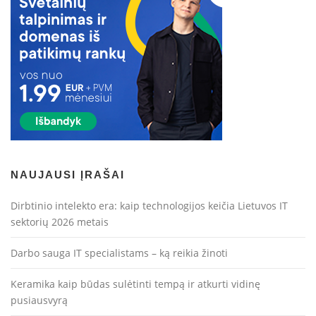
NAUJAUSI ĮRAŠAI
Dirbtinio intelekto era: kaip technologijos keičia Lietuvos IT
sektorių 2026 metais
Darbo sauga IT specialistams – ką reikia žinoti
Keramika kaip būdas sulėtinti tempą ir atkurti vidinę
pusiausvyrą