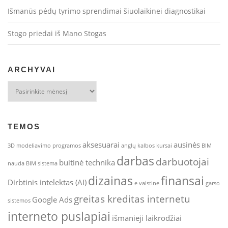
Išmanūs pėdų tyrimo sprendimai šiuolaikinei diagnostikai
Stogo priedai iš Mano Stogas
ARCHYVAI
Archyvai
TEMOS
aksesuarai
ausinės
3D modeliavimo programos
anglų kalbos kursai
BIM
darbas
darbuotojai
buitinė technika
nauda
BIM sistema
dizainas
finansai
Dirbtinis intelektas (AI)
e vaistine
garso
greitas kreditas internetu
Google Ads
sistemos
interneto puslapiai
išmanieji laikrodžiai