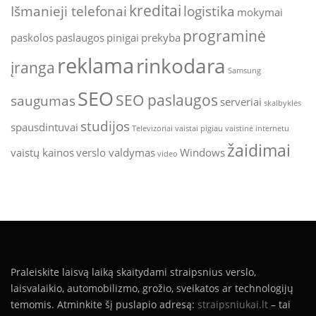
kreditai
Išmanieji telefonai
logistika
mokymai
programinė
paskolos
paslaugos
pinigai
prekyba
reklama
rinkodara
įranga
Samsung
SEO
SEO paslaugos
saugumas
serveriai
skalbyklės
studijos
spausdintuvai
Televizoriai
vaistai pigiau
vaistinė internetu
žaidimai
vaistų kainos
verslo valdymas
Windows
video
Praleiskite laisvą laiką skaitydami straipsnius verslo,
laisvalaikio, automobilizmo, grožio, sveikatos ar technologijų
temomis. Atminkite šį puslapio adresą:
straipsniukai.lt
– tai