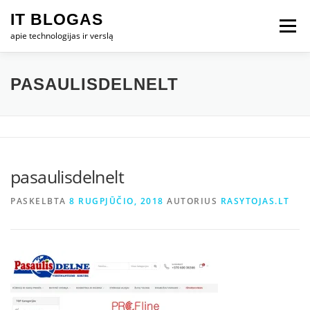
Eiti
IT BLOGAS
prie
Meniu
turinio
apie technologijas ir verslą
PRADŽIA
IT VERSLAS
KOMPIUTERIAI
PASAULISDELNELT
TECHNOLOGIJOS
TELEFONAI
pasaulisdelnelt
PASKELBTA
8 RUGPJŪČIO, 2018
AUTORIUS
RASYTOJAS.LT