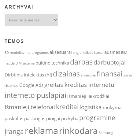
ARCHYVAI
Archyvai
TEMOS
aksesuarai
ausinės
3D modeliavimo programos
anglų kalbos kursai
BIM
darbas
darbuotojai
buitinė technika
nauda
BIM sistema
dizainas
finansai
Dirbtinis intelektas (AI)
e vaistine
garso
greitas kreditas internetu
Google Ads
sistemos
interneto puslapiai
išmanieji laikrodžiai
kreditai
Išmanieji telefonai
logistika
mokymai
programinė
paskolos
paslaugos
pinigai
prekyba
reklama
rinkodara
įranga
Samsung