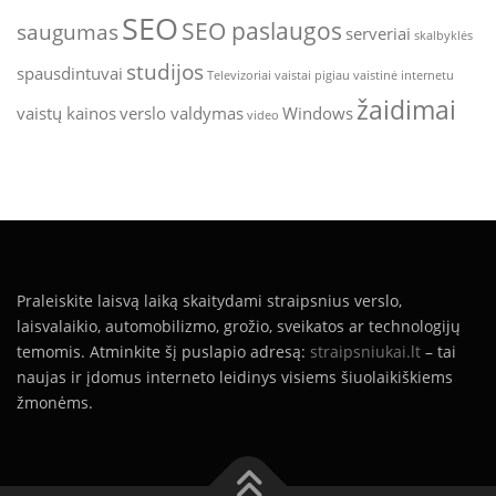
SEO
SEO paslaugos
saugumas
serveriai
skalbyklės
studijos
spausdintuvai
Televizoriai
vaistai pigiau
vaistinė internetu
žaidimai
vaistų kainos
verslo valdymas
Windows
video
Praleiskite laisvą laiką skaitydami straipsnius verslo,
laisvalaikio, automobilizmo, grožio, sveikatos ar technologijų
temomis. Atminkite šį puslapio adresą:
straipsniukai.lt
– tai
naujas ir įdomus interneto leidinys visiems šiuolaikiškiems
žmonėms.