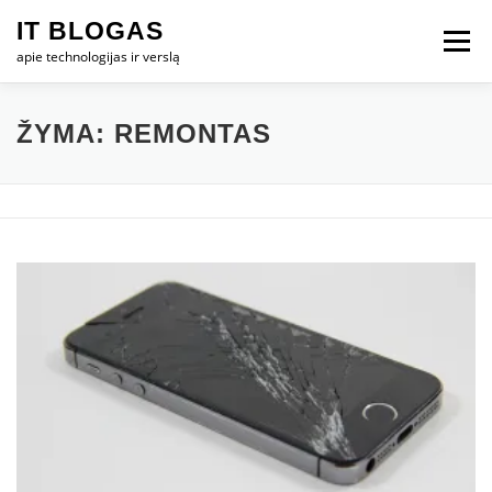
Eiti
IT BLOGAS
prie
Meniu
turinio
apie technologijas ir verslą
PRADŽIA
IT VERSLAS
KOMPIUTERIAI
ŽYMA:
REMONTAS
TECHNOLOGIJOS
TELEFONAI