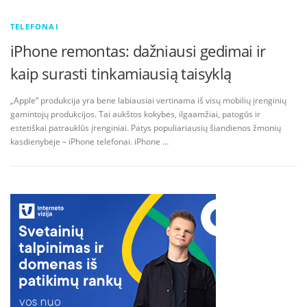
TELEFONAI
iPhone remontas: dažniausi gedimai ir
kaip surasti tinkamiausią taisyklą
„Apple“ produkcija yra bene labiausiai vertinama iš visų mobilių įrenginių
gamintojų produkcijos. Tai aukštos kokybės, ilgaamžiai, patogūs ir
estetiškai patrauklūs įrenginiai. Patys populiariausių šiandienos žmonių
kasdienybėje – iPhone telefonai. iPhone …