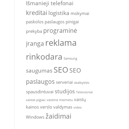
Išmanieji telefonai
kreditai
logistika
mokymai
paskolos
paslaugos
pinigai
programinė
prekyba
reklama
įranga
rinkodara
Samsung
SEO
SEO
saugumas
paslaugos
serveriai
skalbyklės
studijos
spausdintuvai
Televizoriai
vaistų
vaistai pigiau
vaistinė internetu
kainos
verslo valdymas
video
žaidimai
Windows