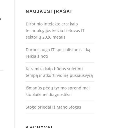
NAUJAUSI ĮRAŠAI
o
Dirbtinio intelekto era: kaip
technologijos keičia Lietuvos IT
sektorių 2026 metais
Darbo sauga IT specialistams – ką
reikia žinoti
Keramika kaip būdas sulėtinti
tempą ir atkurti vidinę pusiausvyrą
Išmanūs pėdų tyrimo sprendimai
šiuolaikinei diagnostikai
Stogo priedai iš Mano Stogas
ARCHYVAI