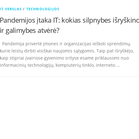
IT VERSLAS
/
TECHNOLOGIJOS
Pandemijos įtaka IT: kokias silpnybes išryškin
ir galimybes atvėrė?
Pandemija privertė įmones ir organizacijas ieškoti sprendimų,
kurie leistų dirbti visiškai naujomis sąlygomis. Taip pat išryškėjo,
kaip stipriai įvairiose gyvenimo srityse esame priklausomi nuo
informacinių technologijų, kompiuterių tinklo, interneto …