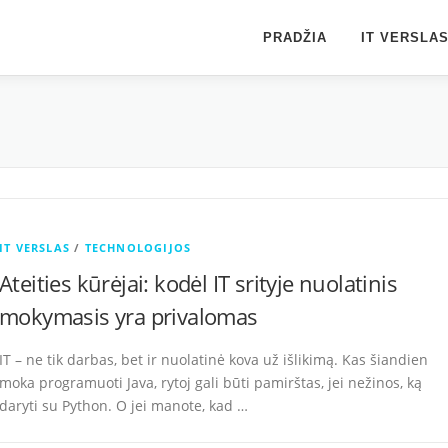
PRADŽIA
IT VERSLA
IT VERSLAS
/
TECHNOLOGIJOS
Ateities kūrėjai: kodėl IT srityje nuolatinis
mokymasis yra privalomas
IT – ne tik darbas, bet ir nuolatinė kova už išlikimą. Kas šiandien
moka programuoti Java, rytoj gali būti pamirštas, jei nežinos, ką
daryti su Python. O jei manote, kad …