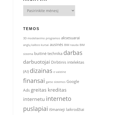
Archyvai
TEMOS
aksesuarai
3D modeliavimo programos
ausinės
anglų kalbos kursai
BIM nauda
BIM
darbas
buitinė technika
sistema
darbuotojai
Dirbtinis intelektas
dizainas
(AI)
e vaistine
finansai
Google
garso sistemos
greitas kreditas
Ads
interneto
internetu
puslapiai
išmanieji laikrodžiai