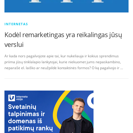
INTERNETAS
Kodėl remarketingas yra reikalingas jūsų
verslui
Ar kada nors pagalvojote apie tai, kur nukeliauja ir kokius sprendimus
priima jūsų tinklalapio lankytojai, kurie niekuomet jums nepaskambino,
neparašė el. laiško ar neužpildė kontaktinės formos? O ką pagalvojo ir …