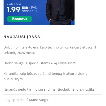
NAUJAUSI ĮRAŠAI
Dirbtinio intelekto era: kaip technologijos keičia Lietuvos IT
sektorių 2026 metais
Darbo sauga IT specialistams – ką reikia žinoti
Keramika kaip būdas sulėtinti tempą ir atkurti vidinę
pusiausvyrą
Išmanūs pėdų tyrimo sprendimai šiuolaikinei diagnostikai
Stogo priedai iš Mano Stogas