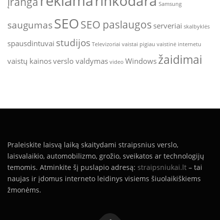
reklama
rinkodara
įranga
Samsung
SEO
SEO paslaugos
saugumas
serveriai
skalbyklės
studijos
spausdintuvai
Televizoriai
vaistai pigiau
vaistinė internetu
žaidimai
vaistų kainos
verslo valdymas
Windows
video
Praleiskite laisvą laiką skaitydami straipsnius verslo,
laisvalaikio, automobilizmo, grožio, sveikatos ar technologijų
temomis. Atminkite šį puslapio adresą:
straipsniukai.lt
– tai
naujas ir įdomus interneto leidinys visiems šiuolaikiškiems
žmonėms.