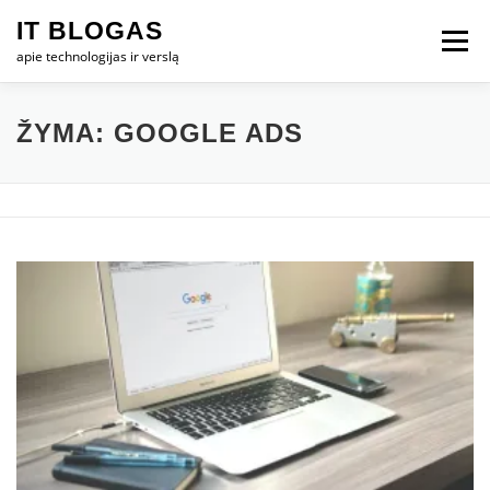
Eiti
IT BLOGAS
prie
Meniu
turinio
apie technologijas ir verslą
PRADŽIA
IT VERSLAS
KOMPIUTERIAI
ŽYMA:
GOOGLE ADS
TECHNOLOGIJOS
TELEFONAI