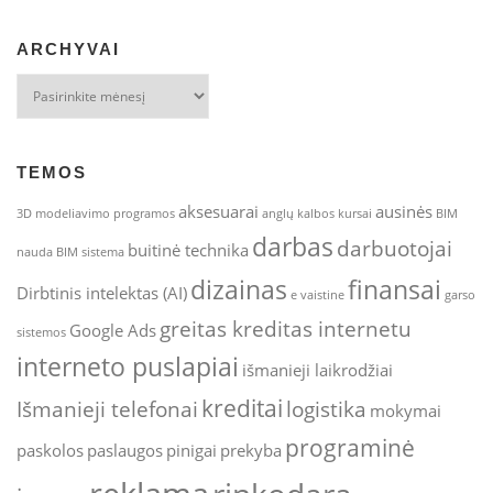
ARCHYVAI
Archyvai
TEMOS
aksesuarai
ausinės
3D modeliavimo programos
anglų kalbos kursai
BIM
darbas
darbuotojai
buitinė technika
nauda
BIM sistema
dizainas
finansai
Dirbtinis intelektas (AI)
e vaistine
garso
greitas kreditas internetu
Google Ads
sistemos
interneto puslapiai
išmanieji laikrodžiai
kreditai
Išmanieji telefonai
logistika
mokymai
programinė
paskolos
paslaugos
pinigai
prekyba