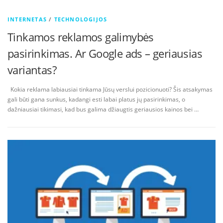
INTERNETAS
/
TECHNOLOGIJOS
Tinkamos reklamos galimybės
pasirinkimas. Ar Google ads – geriausias
variantas?
Kokia reklama labiausiai tinkama Jūsų verslui pozicionuoti? Šis atsakymas
gali būti gana sunkus, kadangi esti labai platus jų pasirinkimas, o
dažniausiai tikimasi, kad bus galima džiaugtis geriausios kainos bei …