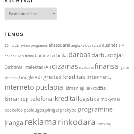
ARCHYVAI
Archyvai
TEMOS
aksesuarai
ausinės
3D modeliavimo programos
anglų kalbos kursai
BIM
darbas
darbuotojai
buitinė technika
nauda
BIM sistema
dizainas
finansai
Dirbtinis intelektas (AI)
e vaistine
garso
greitas kreditas internetu
Google Ads
sistemos
interneto puslapiai
išmanieji laikrodžiai
kreditai
Išmanieji telefonai
logistika
mokymai
programinė
paskolos
paslaugos
pinigai
prekyba
reklama
rinkodara
įranga
Samsung