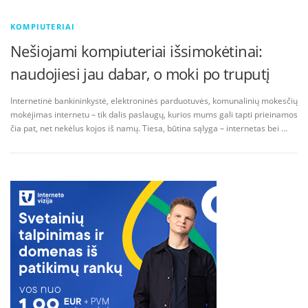
KOMPIUTERIAI
Nešiojami kompiuteriai išsimokėtinai:
naudojiesi jau dabar, o moki po truputį
Internetinė bankininkystė, elektroninės parduotuvės, komunalinių mokesčių
mokėjimas internetu – tik dalis paslaugų, kurios mums gali tapti prieinamos
čia pat, net nekėlus kojos iš namų. Tiesa, būtina sąlyga – internetas bei …