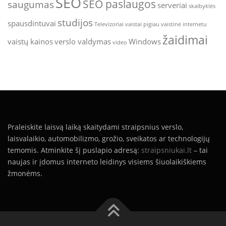
SEO
SEO paslaugos
saugumas
serveriai
skalbyklės
studijos
spausdintuvai
Televizoriai
vaistai pigiau
vaistinė internetu
žaidimai
vaistų kainos
verslo valdymas
Windows
video
Praleiskite laisvą laiką skaitydami straipsnius verslo,
laisvalaikio, automobilizmo, grožio, sveikatos ar technologijų
temomis. Atminkite šį puslapio adresą:
straipsniukai.lt
– tai
naujas ir įdomus interneto leidinys visiems šiuolaikiškiems
žmonėms.