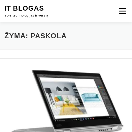
Eiti
IT BLOGAS
prie
Meniu
turinio
apie technologijas ir verslą
PRADŽIA
IT VERSLAS
KOMPIUTERIAI
ŽYMA:
PASKOLA
TECHNOLOGIJOS
TELEFONAI