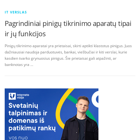
IT VERSLAS
Pagrindiniai pinigų tikrinimo aparatų tipai
ir jų funkcijos
Pinigų tikrinimo aparatai yra prietaisai, skirti aptikti klastotus pinigus. Juos
dažniausiai naudoja parduotuvės, bankai, viešbučiai ir kiti verslai, kurie
kasdien tvarko grynuosius pinigus. Šie prietaisai gali atpažinti, ar
banknotas yra …