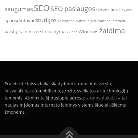
SEO
SEO paslaugos
saugumas
serveriai
skalbyklės
studijos
spausdintuvai
Televizoriai
vaistai pigiau
vaistinė internetu
žaidimai
vaistų kainos
verslo valdymas
Windows
video
Praleiskite laisvą laiką skaitydami straipsnius verslo,
laisvalaikio, automobilizmo, grožio, sveikatos ar technologijų
temomis. Atminkite šį puslapio adresą:
straipsniukai.lt
– tai
naujas ir įdomus interneto leidinys visiems šiuolaikiškiems
žmonėms.