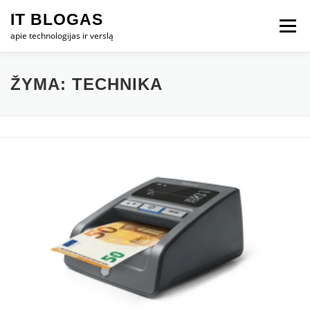
Eiti
IT BLOGAS
prie
Meniu
turinio
apie technologijas ir verslą
PRADŽIA
IT VERSLAS
KOMPIUTERIAI
ŽYMA:
TECHNIKA
TECHNOLOGIJOS
TELEFONAI