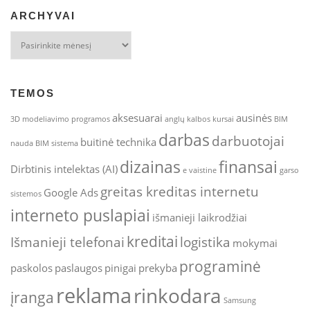
ARCHYVAI
Archyvai
TEMOS
aksesuarai
ausinės
3D modeliavimo programos
anglų kalbos kursai
BIM
darbas
darbuotojai
buitinė technika
nauda
BIM sistema
dizainas
finansai
Dirbtinis intelektas (AI)
e vaistine
garso
greitas kreditas internetu
Google Ads
sistemos
interneto puslapiai
išmanieji laikrodžiai
kreditai
Išmanieji telefonai
logistika
mokymai
programinė
paskolos
paslaugos
pinigai
prekyba
reklama
rinkodara
įranga
Samsung