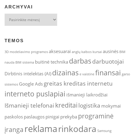
ARCHYVAI
Archyvai
TEMOS
aksesuarai
ausinės
3D modeliavimo programos
anglų kalbos kursai
BIM
darbas
darbuotojai
buitinė technika
nauda
BIM sistema
dizainas
finansai
Dirbtinis intelektas (AI)
e vaistine
garso
greitas kreditas internetu
Google Ads
sistemos
interneto puslapiai
išmanieji laikrodžiai
kreditai
Išmanieji telefonai
logistika
mokymai
programinė
paskolos
paslaugos
pinigai
prekyba
reklama
rinkodara
įranga
Samsung