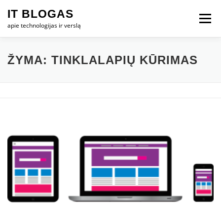
Eiti
IT BLOGAS
prie
Meniu
turinio
apie technologijas ir verslą
PRADŽIA
IT VERSLAS
KOMPIUTERIAI
ŽYMA:
TINKLALAPIŲ KŪRIMAS
TECHNOLOGIJOS
TELEFONAI