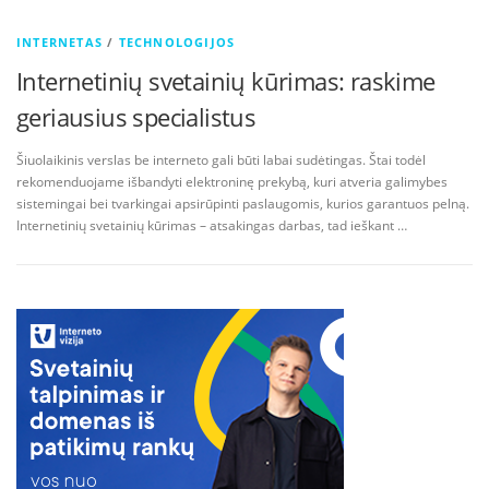
INTERNETAS
/
TECHNOLOGIJOS
Internetinių svetainių kūrimas: raskime
geriausius specialistus
Šiuolaikinis verslas be interneto gali būti labai sudėtingas. Štai todėl
rekomenduojame išbandyti elektroninę prekybą, kuri atveria galimybes
sistemingai bei tvarkingai apsirūpinti paslaugomis, kurios garantuos pelną.
Internetinių svetainių kūrimas – atsakingas darbas, tad ieškant …