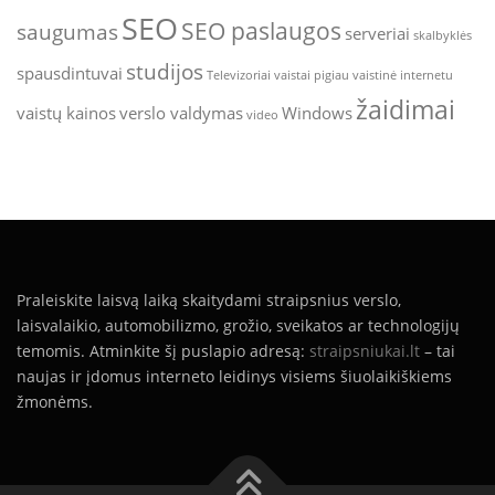
SEO
SEO paslaugos
saugumas
serveriai
skalbyklės
studijos
spausdintuvai
Televizoriai
vaistai pigiau
vaistinė internetu
žaidimai
vaistų kainos
verslo valdymas
Windows
video
Praleiskite laisvą laiką skaitydami straipsnius verslo,
laisvalaikio, automobilizmo, grožio, sveikatos ar technologijų
temomis. Atminkite šį puslapio adresą:
straipsniukai.lt
– tai
naujas ir įdomus interneto leidinys visiems šiuolaikiškiems
žmonėms.