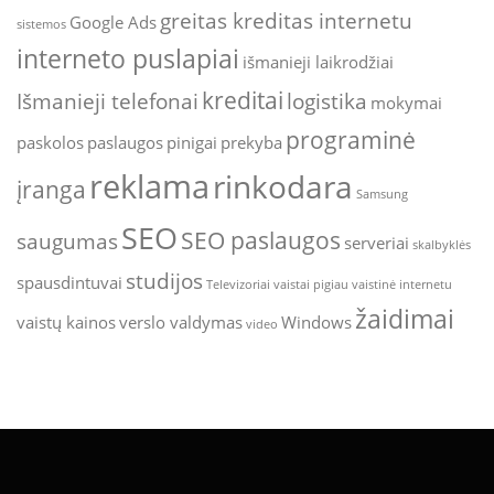
greitas kreditas internetu
Google Ads
sistemos
interneto puslapiai
išmanieji laikrodžiai
kreditai
Išmanieji telefonai
logistika
mokymai
programinė
paskolos
paslaugos
pinigai
prekyba
reklama
rinkodara
įranga
Samsung
SEO
SEO paslaugos
saugumas
serveriai
skalbyklės
studijos
spausdintuvai
Televizoriai
vaistai pigiau
vaistinė internetu
žaidimai
vaistų kainos
verslo valdymas
Windows
video