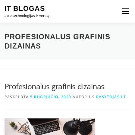
Eiti
IT BLOGAS
prie
Meniu
turinio
apie technologijas ir verslą
PRADŽIA
IT VERSLAS
KOMPIUTERIAI
PROFESIONALUS GRAFINIS
DIZAINAS
TECHNOLOGIJOS
TELEFONAI
Profesionalus grafinis dizainas
PASKELBTA
5 RUGPJŪČIO, 2020
AUTORIUS
RASYTOJAS.LT