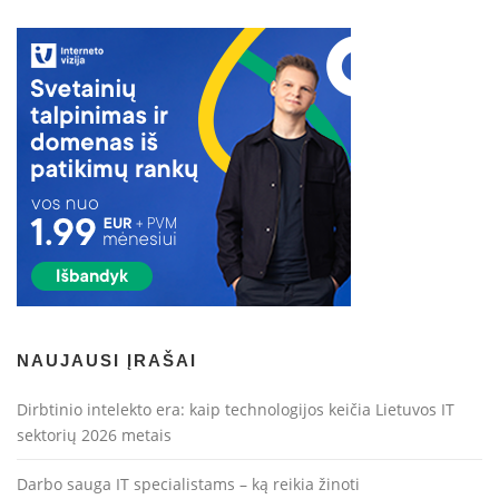
NAUJAUSI ĮRAŠAI
Dirbtinio intelekto era: kaip technologijos keičia Lietuvos IT
sektorių 2026 metais
Darbo sauga IT specialistams – ką reikia žinoti