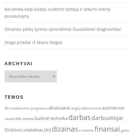
Keramika kaip būdas sulėtinti tempą ir atkurti vidinę
pusiausvyrą
Išmanūs pėdų tyrimo sprendimai šiuolaikinei diagnostikai
Stogo priedai iš Mano Stogas
ARCHYVAI
Archyvai
TEMOS
aksesuarai
ausinės
3D modeliavimo programos
anglų kalbos kursai
BIM
darbas
darbuotojai
buitinė technika
nauda
BIM sistema
dizainas
finansai
Dirbtinis intelektas (AI)
e vaistine
garso