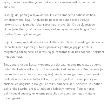
vyks, ir laikotės grafiko. Jeigu mokytumėtės savarankiškai, namie, būtų
sunkiau.
O kaipgi dėl pomėgio sąvokos? Kai kuriems žmonėms patinka kalbos.
Išmoksta vieną, kitą… Anglų kalba paprastai būna sąrašo viršuje – ji
laikoma itin universalia, labai reikalinga, praverčiančia visokiausiose
situacijose. Be to, dažnai manoma, kad anglų kalba gana lengva. Tad
priežasčių mokytis nestinga.
Beje, ir tiems, kurie dėsto užsienio kalbos disciplinas, ši veikla galbūt yra ne
tik darbas, bet ir pomėgis. Net ir posakis egzistuoja, jog pasirinkus
mėgstamą darbą nereikia dirbti. Ką gi, renkamasi tai, kas patinka, ir dirbant
mėgaujamasi.
Taigi, anglų kalbos kursai vieniems yra darbas, kitiems mokslas, tretiems
hobis. Kai kada – viskas kartu. Svarbiausia, kad besimokant išmokstama (o
nesimokant neišmokstama – logiška). Realizuojami gabumai, naudingai
praleidžiamas laikas. Kad ir kokia jūsų profesija, kad ir kokie pomėgiai,
susišnekėti angliškai tikrai gali prireikti. Kad nereikėtų nervintis, jau dabar
galite kibti į darbą, tiksliau, į užsienio kalbos vingrybes. Taip karjeros
galimybės didesnės, kelionėms pasaulis atviresnis, pomėgių kraitelė
turiningesnė.