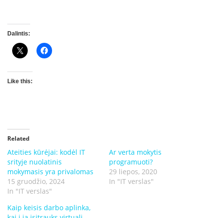
Dalintis:
Like this:
Related
Ateities kūrėjai: kodėl IT
Ar verta mokytis
srityje nuolatinis
programuoti?
mokymasis yra privalomas
29 liepos, 2020
15 gruodžio, 2024
In "IT verslas"
In "IT verslas"
Kaip keisis darbo aplinka,
kai į ją įsitrauks virtuali