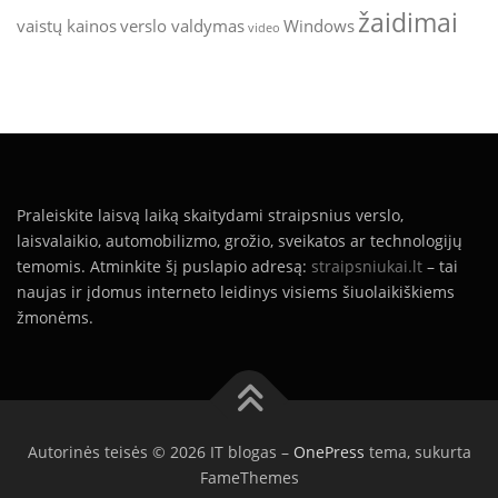
žaidimai
vaistų kainos
verslo valdymas
Windows
video
Praleiskite laisvą laiką skaitydami straipsnius verslo,
laisvalaikio, automobilizmo, grožio, sveikatos ar technologijų
temomis. Atminkite šį puslapio adresą:
straipsniukai.lt
– tai
naujas ir įdomus interneto leidinys visiems šiuolaikiškiems
žmonėms.
Autorinės teisės © 2026 IT blogas
–
OnePress
tema, sukurta
FameThemes