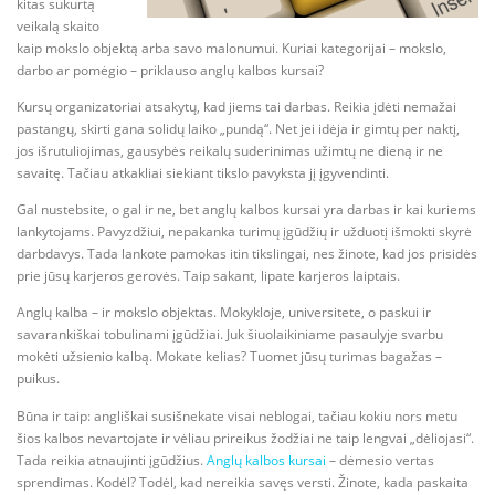
kitas sukurtą
veikalą skaito
kaip mokslo objektą arba savo malonumui. Kuriai kategorijai – mokslo,
darbo ar pomėgio – priklauso anglų kalbos kursai?
Kursų organizatoriai atsakytų, kad jiems tai darbas. Reikia įdėti nemažai
pastangų, skirti gana solidų laiko „pundą“. Net jei idėja ir gimtų per naktį,
jos išrutuliojimas, gausybės reikalų suderinimas užimtų ne dieną ir ne
savaitę. Tačiau atkakliai siekiant tikslo pavyksta jį įgyvendinti.
Gal nustebsite, o gal ir ne, bet anglų kalbos kursai yra darbas ir kai kuriems
lankytojams. Pavyzdžiui, nepakanka turimų įgūdžių ir užduotį išmokti skyrė
darbdavys. Tada lankote pamokas itin tikslingai, nes žinote, kad jos prisidės
prie jūsų karjeros gerovės. Taip sakant, lipate karjeros laiptais.
Anglų kalba – ir mokslo objektas. Mokykloje, universitete, o paskui ir
savarankiškai tobulinami įgūdžiai. Juk šiuolaikiniame pasaulyje svarbu
mokėti užsienio kalbą. Mokate kelias? Tuomet jūsų turimas bagažas –
puikus.
Būna ir taip: angliškai susišnekate visai neblogai, tačiau kokiu nors metu
šios kalbos nevartojate ir vėliau prireikus žodžiai ne taip lengvai „dėliojasi“.
Tada reikia atnaujinti įgūdžius.
Anglų kalbos kursai
– dėmesio vertas
sprendimas. Kodėl? Todėl, kad nereikia savęs versti. Žinote, kada paskaita