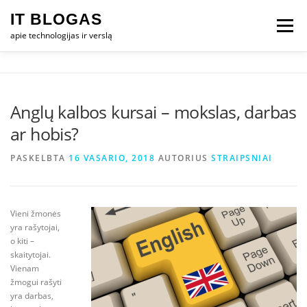
Eiti
IT BLOGAS
prie
Meniu
turinio
apie technologijas ir verslą
PRADŽIA
IT VERSLAS
KOMPIUTERIAI
Anglų kalbos kursai – mokslas, darbas
ar hobis?
TECHNOLOGIJOS
TELEFONAI
PASKELBTA
16 VASARIO, 2018
AUTORIUS
STRAIPSNIAI
Vieni žmonės
yra rašytojai,
o kiti –
skaitytojai.
Vienam
žmogui rašyti
yra darbas,