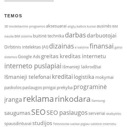
TEMOS
aksesuarai
ausinės
3D modeliavimo programos
anglų kalbos kursai
BIM
darbas
darbuotojai
buitinė technika
nauda
BIM sistema
dizainas
finansai
Dirbtinis intelektas (AI)
e vaistine
garso
greitas kreditas internetu
Google Ads
sistemos
interneto puslapiai
išmanieji laikrodžiai
kreditai
Išmanieji telefonai
logistika
mokymai
programinė
paskolos
paslaugos
pinigai
prekyba
reklama
rinkodara
įranga
Samsung
SEO
SEO paslaugos
saugumas
serveriai
skalbyklės
studijos
spausdintuvai
Televizoriai
vaistai pigiau
vaistinė internetu