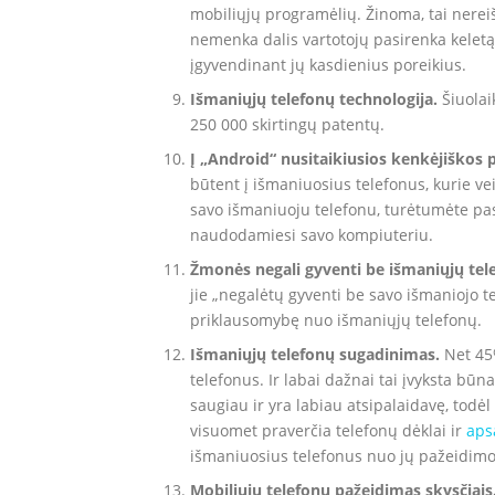
mobiliųjų programėlių. Žinoma, tai nerei
nemenka dalis vartotojų pasirenka kelet
įgyvendinant jų kasdienius poreikius.
Išmaniųjų telefonų technologija.
Šiuolai
250 000 skirtingų patentų.
Į „Android“ nusitaikiusios kenkėjiškos
būtent į išmaniuosius telefonus, kurie ve
savo išmaniuoju telefonu, turėtumėte pasi
naudodamiesi savo kompiuteriu.
Žmonės negali gyventi be išmaniųjų tel
jie „negalėtų gyventi be savo išmaniojo te
priklausomybę nuo išmaniųjų telefonų.
Išmaniųjų telefonų sugadinimas.
Net 45%
telefonus. Ir labai dažnai tai įvyksta b
saugiau ir yra labiau atsipalaidavę, todė
visuomet praverčia telefonų dėklai ir
aps
išmaniuosius telefonus nuo jų pažeidimo
Mobiliųjų telefonų pažeidimas skysčiais