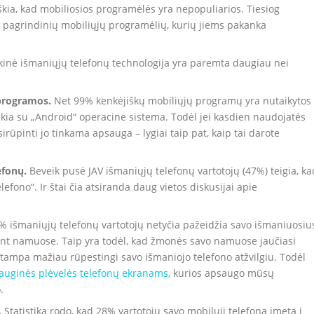
škia, kad mobiliosios programėlės yra nepopuliarios. Tiesiog
ą pagrindinių mobiliųjų programėlių, kurių jiems pakanka
kinė išmaniųjų telefonų technologija yra paremta daugiau nei
 programos.
Net 99% kenkėjiškų mobiliųjų programų yra nutaikytos
ikia su „Android“ operacine sistema. Todėl jei kasdien naudojatės
rūpinti jo tinkama apsauga – lygiai taip pat, kaip tai darote
efonų.
Beveik pusė JAV išmaniųjų telefonų vartotojų (47%) teigia, ka
lefono“. Ir štai čia atsiranda daug vietos diskusijai apie
 išmaniųjų telefonų vartotojų netyčia pažeidžia savo išmaniuosiu
ūnant namuose. Taip yra todėl, kad žmonės savo namuose jaučiasi
l tampa mažiau rūpestingi savo išmaniojo telefono atžvilgiu. Todėl
auginės plėvelės telefonų ekranams
, kurios apsaugo mūsų
.
.
Statistika rodo, kad 28% vartotojų savo mobilųjį telefoną įmeta į