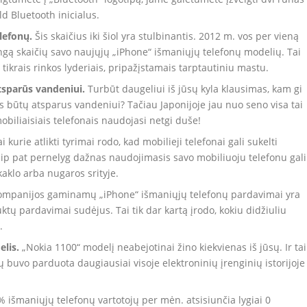
ld Bluetooth inicialus.
lefonų.
Šis skaičius iki šiol yra stulbinantis. 2012 m. vos per vieną
gą skaičių savo naujųjų „iPhone“ išmaniųjų telefonų modelių. Tai
tikrais rinkos lyderiais, pripažįstamais tarptautiniu mastu.
tsparūs vandeniui.
Turbūt daugeliui iš jūsų kyla klausimas, kam gi
uris būtų atsparus vandeniui? Tačiau Japonijoje jau nuo seno visa tai
biliaisiais telefonais naudojasi netgi duše!
i kurie atlikti tyrimai rodo, kad mobilieji telefonai gali sukelti
ip pat pernelyg dažnas naudojimasis savo mobiliuoju telefonu gali
 kaklo arba nugaros srityje.
ompanijos gaminamų „iPhone“ išmaniųjų telefonų pardavimai yra
ktų pardavimai sudėjus. Tai tik dar kartą įrodo, kokiu didžiuliu
.
lis.
„Nokia 1100“ modelį neabejotinai žino kiekvienas iš jūsų. Ir ta
ų buvo parduota daugiausiai visoje elektroninių įrenginių istorijoje
 išmaniųjų telefonų vartotojų per mėn. atsisiunčia lygiai 0