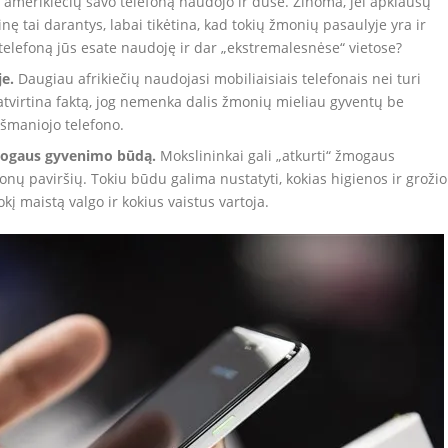
amerikiečių savo telefoną naudojo ir duše. Žinoma, jei apklausų
ę tai darantys, labai tikėtina, kad tokių žmonių pasaulyje yra ir
telefoną jūs esate naudoję ir dar „ekstremalesnėse“ vietose?
e.
Daugiau afrikiečių naudojasi mobiliaisiais telefonais nei turi
 patvirtina faktą, jog nemenka dalis žmonių mieliau gyventų be
išmaniojo telefono.
žmogaus gyvenimo būdą.
Mokslininkai gali „atkurti“ žmogaus
nų paviršių. Tokiu būdu galima nustatyti, kokias higienos ir grožio
 maistą valgo ir kokius vaistus vartoja.