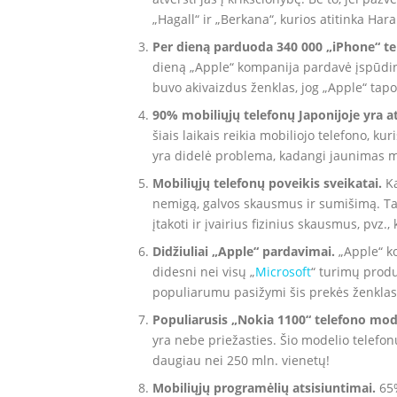
„Hagall“ ir „Berkana“, kurios atitinka Hara
Per dieną parduoda 340 000 „iPhone“ te
dieną „Apple“ kompanija pardavė įspūdin
buvo akivaizdus ženklas, jog „Apple“ tapo 
90% mobiliųjų telefonų Japonijoje yra a
šiais laikais reikia mobiliojo telefono, k
yra didelė problema, kadangi jaunimas mo
Mobiliųjų telefonų poveikis sveikatai.
Ka
nemigą, galvos skausmus ir sumišimą. Ta
įtakoti ir įvairius fizinius skausmus, pvz.,
Didžiuliai „Apple“ pardavimai.
„Apple“ k
didesni nei visų „
Microsoft
“ turimų produ
populiarumu pasižymi šis prekės ženklas
Populiarusis „Nokia 1100“ telefono mode
yra nebe priežasties. Šio modelio telefon
daugiau nei 250 mln. vienetų!
Mobiliųjų programėlių atsisiuntimai.
65%