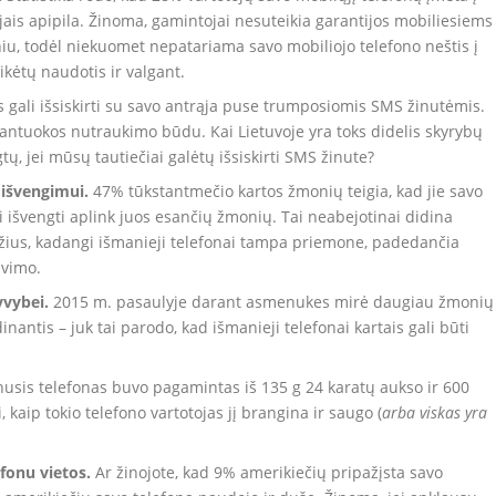
 jais apipila. Žinoma, gamintojai nesuteikia garantijos mobiliesiems
u, todėl niekuomet nepatariama savo mobiliojo telefono neštis į
ikėtų naudotis ir valgant.
 gali išsiskirti su savo antrąja puse trumposiomis SMS žinutėmis.
 santuokos nutraukimo būdu. Kai Lietuvoje yra toks didelis skyrybų
tų, jei mūsų tautiečiai galėtų išsiskirti SMS žinute?
 išvengimui.
47% tūkstantmečio kartos žmonių teigia, kad jie savo
išvengti aplink juos esančių žmonių. Tai neabejotinai didina
džius, kadangi išmanieji telefonai tampa priemone, padedančia
avimo.
vybei.
2015 m. pasaulyje darant asmenukes mirė daugiau žmonių
inantis – juk tai parodo, kad išmanieji telefonai kartais gali būti
usis telefonas buvo pagamintas iš 135 g 24 karatų aukso ir 600
, kaip tokio telefono vartotojas jį brangina ir saugo (
arba viskas yra
fonu vietos.
Ar žinojote, kad 9% amerikiečių pripažįsta savo