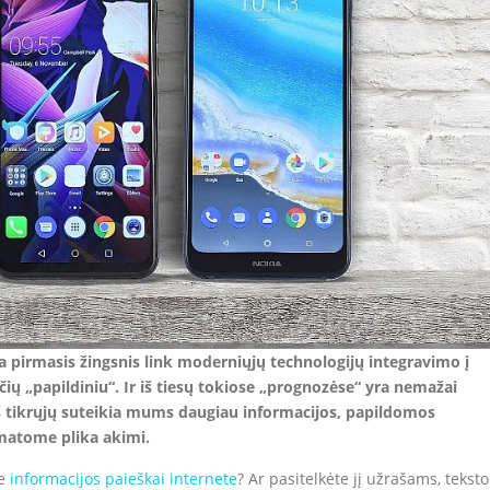
ra pirmasis žingsnis link moderniųjų technologijų integravimo į
ų „papildiniu“. Ir iš tiesų tokiose „prognozėse“ yra nemažai
iš tikrųjų suteikia mums daugiau informacijos, papildomos
 matome plika akimi.
te
informacijos paieškai internete
? Ar pasitelkėte jį užrašams, teksto