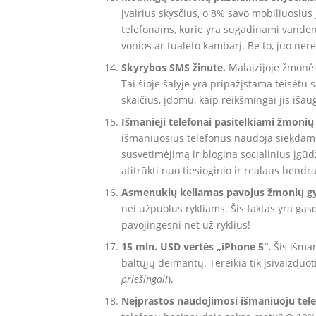
įvairius skysčius, o 8% savo mobiliuosius
telefonams, kurie yra sugadinami vandeni
vonios ar tualeto kambarį. Be to, juo nere
Skyrybos SMS žinute.
Malaizijoje žmonės
Tai šioje šalyje yra pripažįstama teisėtu
skaičius, įdomu, kaip reikšmingai jis išaug
Išmanieji telefonai pasitelkiami žmonių
išmaniuosius telefonus naudoja siekdami 
susvetimėjimą ir blogina socialinius įgū
atitrūkti nuo tiesioginio ir realaus bendr
Asmenukių keliamas pavojus žmonių gy
nei užpuolus rykliams. Šis faktas yra gąsd
pavojingesni net už ryklius!
15 mln. USD vertės „iPhone 5“.
Šis išman
baltųjų deimantų. Tereikia tik įsivaizduoti
priešingai!
).
Neįprastos naudojimosi išmaniuoju tele