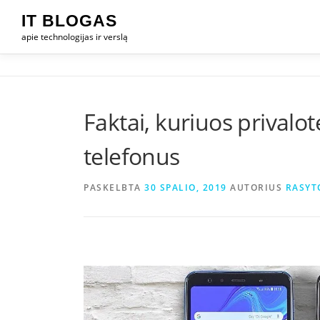
Eiti
IT BLOGAS
prie
apie technologijas ir verslą
turinio
Faktai, kuriuos privalo
telefonus
PASKELBTA
30 SPALIO, 2019
AUTORIUS
RASYT