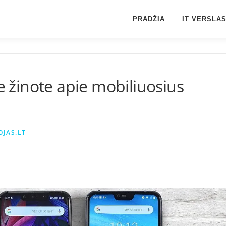
PRADŽIA
IT VERSLA
te žinote apie mobiliuosius
OJAS.LT