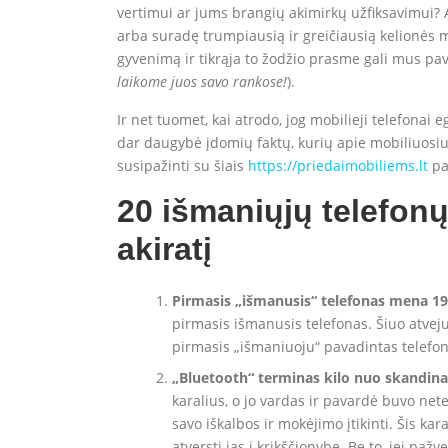
vertimui ar jums brangių akimirkų užfiksavimui?
arba suradę trumpiausią ir greičiausią kelionės m
gyvenimą ir tikrąja to žodžio prasme gali mus pave
laikome juos savo rankose!
).
Ir net tuomet, kai atrodo, jog mobilieji telefonai e
dar daugybė įdomių faktų, kurių apie mobiliuosi
susipažinti su šiais
https://priedaimobiliems.lt
pa
20 išmaniųjų telefonų
akiratį
Pirmasis „išmanusis“ telefonas mena 1
pirmasis išmanusis telefonas. Šiuo atvej
pirmasis „išmaniuoju“ pavadintas telefon
„Bluetooth“ terminas kilo nuo skandina
karalius, o jo vardas ir pavardė buvo nete
savo iškalbos ir mokėjimo įtikinti. Šis kar
atversti jas į krikščionybę. Be to, jei paž