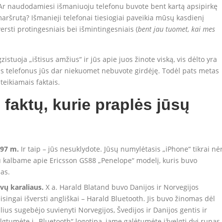
 Ar naudodamiesi išmaniuoju telefonu buvote bent kartą apsipirkę
aršrutą? Išmanieji telefonai tiesiogiai paveikia mūsų kasdienį
rsti protingesniais bei išmintingesniais (
bent jau tuomet, kai mes
gzistuoja „ištisus amžius“ ir jūs apie juos žinote viską, vis dėlto yra
us telefonus jūs dar niekuomet nebuvote girdėję. Todėl pats metas
teikiamais faktais.
 faktų, kurie praplės jūsų
997 m.
Ir taip – jūs nesuklydote. Jūsų numylėtasis „iPhone“ tikrai nė
u kalbame apie Ericsson GS88 „Penelope“ modelį, kuris buvo
as.
vų karaliaus.
X a. Harald Blatand buvo Danijos ir Norvegijos
isingai išversti angliškai – Harald Bluetooth. Jis buvo žinomas dėl
alius sugebėjo suvienyti Norvegijos, Švedijos ir Danijos gentis ir
velgtumėte į „Bluetooth“ logotipą, jame galėtumėte įžvelgti dvi runas