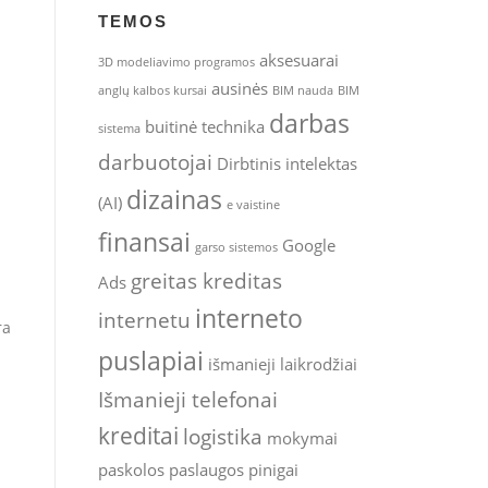
TEMOS
aksesuarai
3D modeliavimo programos
ausinės
anglų kalbos kursai
BIM nauda
BIM
darbas
buitinė technika
sistema
darbuotojai
Dirbtinis intelektas
dizainas
(AI)
e vaistine
finansai
Google
garso sistemos
greitas kreditas
Ads
interneto
internetu
ra
puslapiai
išmanieji laikrodžiai
Išmanieji telefonai
kreditai
logistika
mokymai
paskolos
paslaugos
pinigai
 –