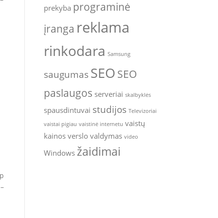
programinė
prekyba
reklama
įranga
rinkodara
Samsung
SEO
SEO
saugumas
paslaugos
serveriai
skalbyklės
studijos
spausdintuvai
Televizoriai
vaistų
vaistai pigiau
vaistinė internetu
kainos
verslo valdymas
video
žaidimai
Windows
ip
 –