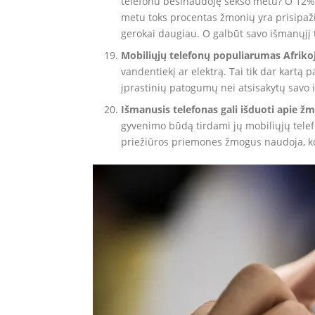
telefonu besinaudoję sekso metu? O 12% 
metu toks procentas žmonių yra prisipažin
gerokai daugiau. O galbūt savo išmanųjį 
Mobiliųjų telefonų populiarumas Afrikoj
vandentiekį ar elektrą. Tai tik dar kartą
įprastinių patogumų nei atsisakytų savo 
Išmanusis telefonas gali išduoti apie 
gyvenimo būdą tirdami jų mobiliųjų telefo
priežiūros priemones žmogus naudoja, kokį