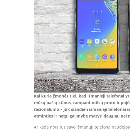
Kai kurie žmonės tiki, kad išmanieji telefonai y
mūsų pačių kūnus, tampant mūsų proto ir pojūči
racionalumo – juk šiandien išmanieji telefonai 
atminties ir netgi galimybę matyti daugiau nei
Ar kada nors jūs savo išmanųjį telefoną naudojo