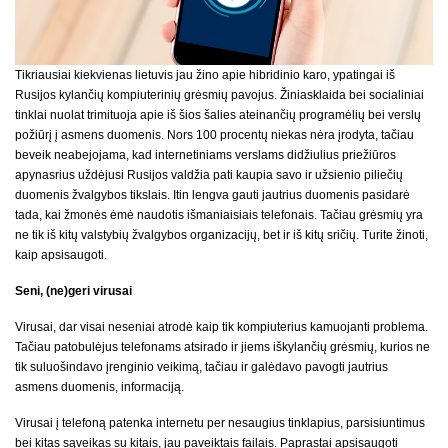
Tikriausiai kiekvienas lietuvis jau žino apie hibridinio karo, ypatingai iš
Rusijos kylančių kompiuterinių grėsmių pavojus. Žiniasklaida bei socialiniai
tinklai nuolat trimituoja apie iš šios šalies ateinančių programėlių bei verslų
požiūrį į asmens duomenis. Nors 100 procentų niekas nėra įrodyta, tačiau
beveik neabejojama, kad internetiniams verslams didžiulius priežiūros
apynasrius uždėjusi Rusijos valdžia pati kaupia savo ir užsienio piliečių
duomenis žvalgybos tikslais. Itin lengva gauti jautrius duomenis pasidarė
tada, kai žmonės ėmė naudotis išmaniaisiais telefonais. Tačiau grėsmių yra
ne tik iš kitų valstybių žvalgybos organizacijų, bet ir iš kitų sričių. Turite žinoti,
kaip apsisaugoti.
Seni, (ne)geri virusai
Virusai, dar visai neseniai atrodė kaip tik kompiuterius kamuojanti problema.
Tačiau patobulėjus telefonams atsirado ir jiems iškylančių grėsmių, kurios ne
tik suluošindavo įrenginio veikimą, tačiau ir galėdavo pavogti jautrius
asmens duomenis, informaciją.
Virusai į telefoną patenka internetu per nesaugius tinklapius, parsisiuntimus
bei kitas sąveikas su kitais, jau paveiktais failais. Paprastai apsisaugoti