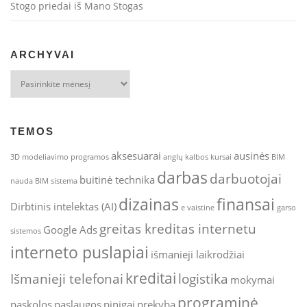
Stogo priedai iš Mano Stogas
ARCHYVAI
Archyvai
TEMOS
aksesuarai
ausinės
3D modeliavimo programos
anglų kalbos kursai
BIM
darbas
darbuotojai
buitinė technika
nauda
BIM sistema
dizainas
finansai
Dirbtinis intelektas (AI)
e vaistine
garso
greitas kreditas internetu
Google Ads
sistemos
interneto puslapiai
išmanieji laikrodžiai
kreditai
Išmanieji telefonai
logistika
mokymai
programinė
paskolos
paslaugos
pinigai
prekyba