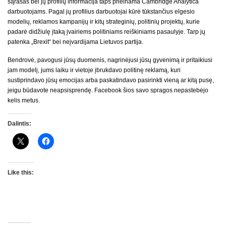
sąrašas bei jų profilių informacija taps prieinama Cambridge Analytica
darbuotojams. Pagal jų profilius darbuotojai kūrė tūkstančius elgesio
modelių, reklamos kampanijų ir kitų strateginių, politinių projektų, kurie
padarė didžiulę įtaką įvairiems politiniams reiškiniams pasaulyje. Tarp jų
patenka „Brexit“ bei neįvardijama Lietuvos partija.
Bendrovė, pavogusi jūsų duomenis, nagrinėjusi jūsų gyvenimą ir pritaikiusi
jam modelį, jums laiku ir vietoje įbrukdavo politinę reklamą, kuri
sustiprindavo jūsų emocijas arba paskatindavo pasirinkti vieną ar kitą pusę,
jeigu būdavote neapsisprendę. Facebook šios savo spragos nepastebėjo
kelis metus.
Dalintis:
Like this: