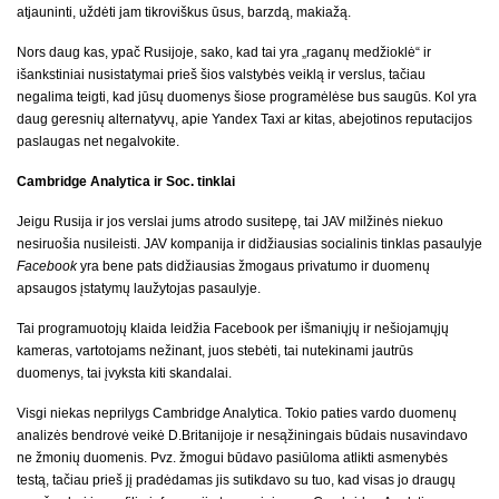
atjauninti, uždėti jam tikroviškus ūsus, barzdą, makiažą.
Nors daug kas, ypač Rusijoje, sako, kad tai yra „raganų medžioklė“ ir
išankstiniai nusistatymai prieš šios valstybės veiklą ir verslus, tačiau
negalima teigti, kad jūsų duomenys šiose programėlėse bus saugūs. Kol yra
daug geresnių alternatyvų, apie Yandex Taxi ar kitas, abejotinos reputacijos
paslaugas net negalvokite.
Cambridge Analytica ir Soc. tinklai
Jeigu Rusija ir jos verslai jums atrodo susitepę, tai JAV milžinės niekuo
nesiruošia nusileisti. JAV kompanija ir didžiausias socialinis tinklas pasaulyje
Facebook
yra bene pats didžiausias žmogaus privatumo ir duomenų
apsaugos įstatymų laužytojas pasaulyje.
Tai programuotojų klaida leidžia Facebook per išmaniųjų ir nešiojamųjų
kameras, vartotojams nežinant, juos stebėti, tai nutekinami jautrūs
duomenys, tai įvyksta kiti skandalai.
Visgi niekas neprilygs Cambridge Analytica. Tokio paties vardo duomenų
analizės bendrovė veikė D.Britanijoje ir nesąžiningais būdais nusavindavo
ne žmonių duomenis. Pvz. žmogui būdavo pasiūloma atlikti asmenybės
testą, tačiau prieš jį pradėdamas jis sutikdavo su tuo, kad visas jo draugų