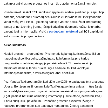
pakanka antivirusinės programos ir tam tikro atidumo naršant internete.
Visada reikėtų ieškoti SSL sertifikato spynelės, atidžiai įvedinėti puslapių http
adresus, neatidarinėti nuorodų neaiškiuose el. laiškuose bei kiek įmanoma
vengti viešų Wi-Fi tinklų. Į telefoną patekęs virusas gali sužaloti programinę
įrangą ar net techninę įrangą, išsiųsti privačius duomenis kažkur kitur arba
pavogti jautrią informaciją. Visi čia
parduodami telefonai
gali būti papildomi
antivirusinėmis programėlėmis.
Aklas sutikimas
Naujoji grėsmė – programėlės. Prisimenate tą langą, kuris prašo sutikti su
naudojimosi politika bei supažindina su ta informacija, prie kurios
programėlei suteikiate prieigą, ją parsisiųsdami? Tikriausiai retai į ją
atkreipiate dėmesį, tačiau nuolat iškyla bėdų dėl to, kad vartotojai
informacijos neskaito, o verslas elgiasi labai neetiškai.
Pvz. Yandex Taxi programėlė, kuri siūlo pavėžėjimo paslaugas (yra analogas
Uber ar Bolt (seniau žinomam, kaip Taxify)), gavo rimtą antausį mūsų šalyje,
kada valstybės saugumo organai paskatino nesisiųsti šios programėlės, mat
ji gali pasiekti bet kurią asmeninę informaciją jūsų telefone, nesvarbu, kad ji
ir nėra susijusi su pavėžėjimu. Panašias grėsmes ekspertai įžvelgė ir
FaceApp programėlėje, kuri galėdavo nuotraukoje žmogų pasendinti,