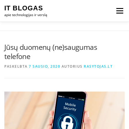
Eiti
IT BLOGAS
prie
Meniu
turinio
apie technologijas ir verslą
PRADŽIA
IT VERSLAS
KOMPIUTERIAI
Jūsų duomenų (ne)saugumas
telefone
TECHNOLOGIJOS
TELEFONAI
PASKELBTA
7 SAUSIO, 2020
AUTORIUS
RASYTOJAS.LT