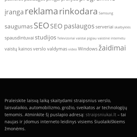
reklama
rinkodara
įranga
Samsung
SEO
SEO paslaugos
saugumas
serveriai
skalbyklės
studijos
spausdintuvai
Televizoriai
vaistai pigiau
vaistinė internetu
žaidimai
vaistų kainos
verslo valdymas
Windows
video
Praleiskite laisvą laiką skaitydami straipsnius verslo,
laisvalaikio, automobilizmo, grožio, sveikatos ar technologijų
temomis. Atminkite šį puslapio adresą:
straipsniukai.lt
– tai
naujas ir įdomus interneto leidinys visiems šiuolaikiškiems
žmonėms.