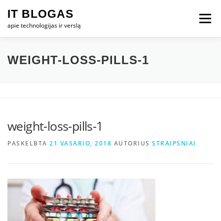
Eiti
IT BLOGAS
prie
Meniu
turinio
apie technologijas ir verslą
PRADŽIA
IT VERSLAS
KOMPIUTERIAI
WEIGHT-LOSS-PILLS-1
TECHNOLOGIJOS
TELEFONAI
weight-loss-pills-1
PASKELBTA
21 VASARIO, 2018
AUTORIUS
STRAIPSNIAI