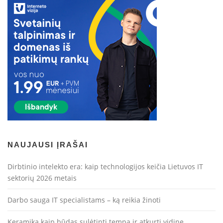
NAUJAUSI ĮRAŠAI
Dirbtinio intelekto era: kaip technologijos keičia Lietuvos IT
sektorių 2026 metais
Darbo sauga IT specialistams – ką reikia žinoti
Keramika kaip būdas sulėtinti tempą ir atkurti vidinę