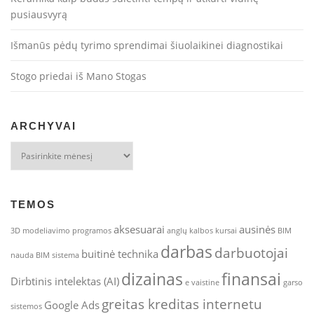
pusiausvyrą
Išmanūs pėdų tyrimo sprendimai šiuolaikinei diagnostikai
Stogo priedai iš Mano Stogas
ARCHYVAI
Archyvai
TEMOS
aksesuarai
ausinės
3D modeliavimo programos
anglų kalbos kursai
BIM
darbas
darbuotojai
buitinė technika
nauda
BIM sistema
dizainas
finansai
Dirbtinis intelektas (AI)
e vaistine
garso
greitas kreditas internetu
Google Ads
sistemos