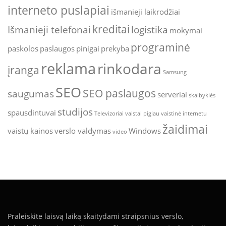
interneto puslapiai
išmanieji laikrodžiai
kreditai
Išmanieji telefonai
logistika
mokymai
programinė
paskolos
paslaugos
pinigai
prekyba
reklama
rinkodara
įranga
Samsung
SEO
SEO paslaugos
saugumas
serveriai
skalbyklės
studijos
spausdintuvai
Televizoriai
vaistai pigiau
vaistinė internetu
žaidimai
vaistų kainos
verslo valdymas
Windows
video
Praleiskite laisvą laiką skaitydami straipsnius verslo,