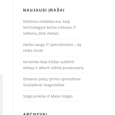
NAUJAUSI ĮRAŠAI
Dirbtinio intelekto era: kaip
technologijos keičia Lietuvos IT
sektorių 2026 metais
Darbo sauga IT specialistams – ką
reikia žinoti
Keramika kaip būdas sulėtinti
tempą ir atkurti vidinę pusiausvyrą
Išmanūs pėdų tyrimo sprendimai
šiuolaikinei diagnostikai
Stogo priedai iš Mano Stogas
ARCHYVAI