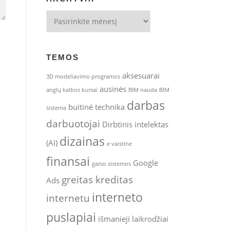
Archyvai
TEMOS
aksesuarai
3D modeliavimo programos
ausinės
anglų kalbos kursai
BIM nauda
BIM
darbas
buitinė technika
sistema
darbuotojai
Dirbtinis intelektas
dizainas
(AI)
e vaistine
finansai
Google
garso sistemos
greitas kreditas
Ads
interneto
internetu
puslapiai
išmanieji laikrodžiai