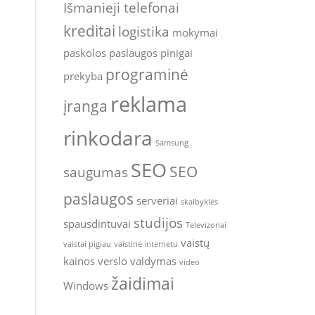
Išmanieji telefonai
kreditai
logistika
mokymai
paskolos
paslaugos
pinigai
programinė
prekyba
reklama
įranga
rinkodara
Samsung
SEO
SEO
saugumas
paslaugos
serveriai
skalbyklės
studijos
spausdintuvai
Televizoriai
vaistų
vaistai pigiau
vaistinė internetu
kainos
verslo valdymas
video
žaidimai
Windows