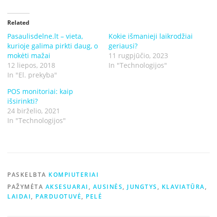
Related
Pasaulisdelne.lt – vieta,
Kokie išmanieji laikrodžiai
kurioje galima pirkti daug, o
geriausi?
mokėti mažai
11 rugpjūčio, 2023
12 liepos, 2018
In "Technologijos"
In "El. prekyba"
POS monitoriai: kaip
išsirinkti?
24 birželio, 2021
In "Technologijos"
PASKELBTA
KOMPIUTERIAI
PAŽYMĖTA
AKSESUARAI
,
AUSINĖS
,
JUNGTYS
,
KLAVIATŪRA
,
LAIDAI
,
PARDUOTUVĖ
,
PELĖ