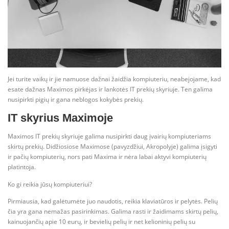
Jei turite vaikų ir jie namuose dažnai žaidžia kompiuteriu, neabejojame, kad
esate dažnas Maximos pirkėjas ir lankotės IT prekių skyriuje. Ten galima
nusipirkti pigių ir gana neblogos kokybės prekių.
IT skyrius Maximoje
Maximos IT prekių skyriuje galima nusipirkti daug įvairių kompiuteriams
skirtų prekių. Didžiosiose Maximose (pavyzdžiui, Akropolyje) galima įsigyti
ir pačių kompiuterių, nors pati Maxima ir nėra labai aktyvi kompiuterių
platintoja.
Ko gi reikia jūsų kompiuteriui?
Pirmiausia, kad galėtumėte juo naudotis, reikia klaviatūros ir pelytės. Pelių
čia yra gana nemažas pasirinkimas. Galima rasti ir žaidimams skirtų pelių,
kainuojančių apie 10 eurų, ir bevielių pelių ir net kelioninių pelių su