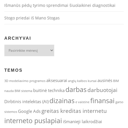
Išmanūs pėdų tyrimo sprendimai šiuolaikinei diagnostikai
Stogo priedai iš Mano Stogas
ARCHYVAI
Archyvai
TEMOS
aksesuarai
ausinės
3D modeliavimo programos
anglų kalbos kursai
BIM
darbas
darbuotojai
buitinė technika
nauda
BIM sistema
dizainas
finansai
Dirbtinis intelektas (AI)
e vaistine
garso
greitas kreditas internetu
Google Ads
sistemos
interneto puslapiai
išmanieji laikrodžiai