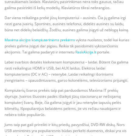
sutraukiamais laidais. Klaviatūrų pasirinkimas nėra toks gausus, tačiau
galima pasirinkti iš kelių modelių. Klaviatūros tikrai nebrangios.
Dar viena reikalinga prekė jūsų kompiuteriui – ausinės. Čia jų galima irgi
rasti gana įvairių. Sportinės, ausinės telefonui, didelės ausinės su laidu,
būna net didelių belaidžių. Žodžiu, ausines galima įsigyti už neblogą kainą.
Maxima akcijos kompiuterinėms prekėms
vyksta nuolatos, todėl kai kurias
prekes galima įsigyti dar pigiau. Reikia tik pasidomėti vykstančiomis
akcijomis. Tai galima padaryti ir internetu
RaskAkcija.lt
portale.
Labai svarbios detalės kiekvienam kompiuteriui – laidai. Būtent čia galima
rasti reikalingus HDMI ir USB, bei AUX laidus. Elektros laidai
kompiuteriams (DC ir AC) – retenybė. Laidai reikalingi išoriniams
įrenginiams – spausdintuvams, garso kolonėlėms, televizoriams prijungti.
Kompiuterių švaros prekės taip pat parduodamos Maxima IT prekių
skyriuje. Įvairios šluostės padės išlaikyti jūsų stacionarų ar nešiojamą
kompiuterį švarų. Beje, čia galima įsigyti ir jau retenybe tapusių pelės
kilimėlių. Išpopuliarėjus belaidėms pelėms, jie vis rečiau naudojami ir
nebėra tokie populiarūs.
Jums taip pat gali prireikti ir kitų priedų, pavyzdžiui, DVD-RW diskų. Nors
USB atmintinės yra populiaresnis būdas perkelti duomenis, diskai yra vis