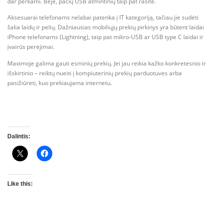
dar perkami. Beje, pačių USB atmintinių taip pat rasite.
Aksesuarai telefonams nelabai patenka į IT kategoriją, tačiau jie sudėti
šalia laidų ir pelių. Dažniausias mobiliųjų prekių pirkinys yra būtent laidai
iPhone telefonams (Lightning), taip pat mikro-USB ar USB type C laidai ir
įvairūs perėjimai.
Maximoje galima gauti esminių prekių. Jei jau reikia kažko konkretesnio ir
išskirtinio – reiktų nueiti į kompiuterinių prekių parduotuves arba
pasižiūrėti, kuo prekiaujama internetu.
Dalintis:
Like this: