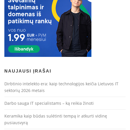
NAUJAUSI ĮRAŠAI
Dirbtinio intelekto era: kaip technologijos keičia Lietuvos IT
sektorių 2026 metais
Darbo sauga IT specialistams – ką reikia žinoti
Keramika kaip būdas sulėtinti tempą ir atkurti vidinę
pusiausvyrą