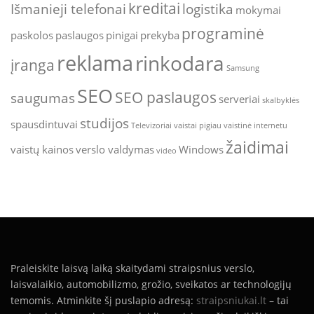
kreditai
Išmanieji telefonai
logistika
mokymai
programinė
paskolos
paslaugos
pinigai
prekyba
reklama
rinkodara
įranga
Samsung
SEO
SEO paslaugos
saugumas
serveriai
skalbyklės
studijos
spausdintuvai
Televizoriai
vaistai pigiau
vaistinė internetu
žaidimai
vaistų kainos
verslo valdymas
Windows
video
Praleiskite laisvą laiką skaitydami straipsnius verslo,
laisvalaikio, automobilizmo, grožio, sveikatos ar technologijų
temomis. Atminkite šį puslapio adresą:
straipsniukai.lt
– tai