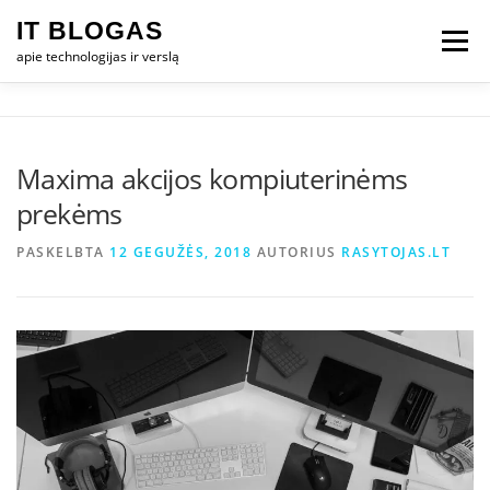
Eiti
IT BLOGAS
prie
Meniu
turinio
apie technologijas ir verslą
PRADŽIA
IT VERSLAS
KOMPIUTERIAI
Maxima akcijos kompiuterinėms
prekėms
TECHNOLOGIJOS
TELEFONAI
PASKELBTA
12 GEGUŽĖS, 2018
AUTORIUS
RASYTOJAS.LT