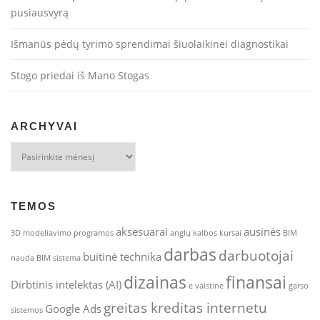
pusiausvyrą
Išmanūs pėdų tyrimo sprendimai šiuolaikinei diagnostikai
Stogo priedai iš Mano Stogas
ARCHYVAI
Archyvai
TEMOS
aksesuarai
ausinės
3D modeliavimo programos
anglų kalbos kursai
BIM
darbas
darbuotojai
buitinė technika
nauda
BIM sistema
dizainas
finansai
Dirbtinis intelektas (AI)
e vaistine
garso
greitas kreditas internetu
Google Ads
sistemos