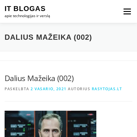
Eiti
IT BLOGAS
prie
Meniu
turinio
apie technologijas ir verslą
PRADŽIA
IT VERSLAS
KOMPIUTERIAI
DALIUS MAŽEIKA (002)
TECHNOLOGIJOS
TELEFONAI
Dalius Mažeika (002)
PASKELBTA
2 VASARIO, 2021
AUTORIUS
RASYTOJAS.LT