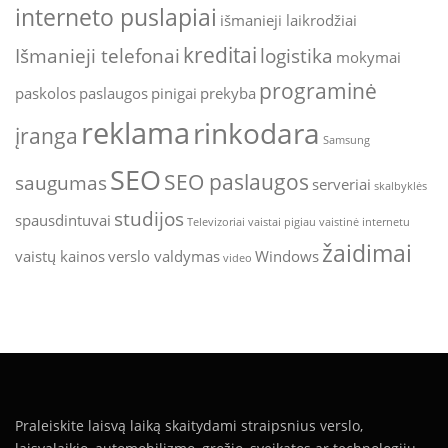
interneto puslapiai
išmanieji laikrodžiai
kreditai
Išmanieji telefonai
logistika
mokymai
programinė
paskolos
paslaugos
pinigai
prekyba
reklama
rinkodara
įranga
Samsung
SEO
SEO paslaugos
saugumas
serveriai
skalbyklės
studijos
spausdintuvai
Televizoriai
vaistai pigiau
vaistinė internetu
žaidimai
vaistų kainos
verslo valdymas
Windows
video
Praleiskite laisvą laiką skaitydami straipsnius verslo,