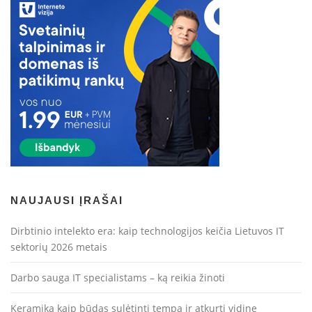
NAUJAUSI ĮRAŠAI
Dirbtinio intelekto era: kaip technologijos keičia Lietuvos IT
sektorių 2026 metais
Darbo sauga IT specialistams – ką reikia žinoti
Keramika kaip būdas sulėtinti tempą ir atkurti vidinę