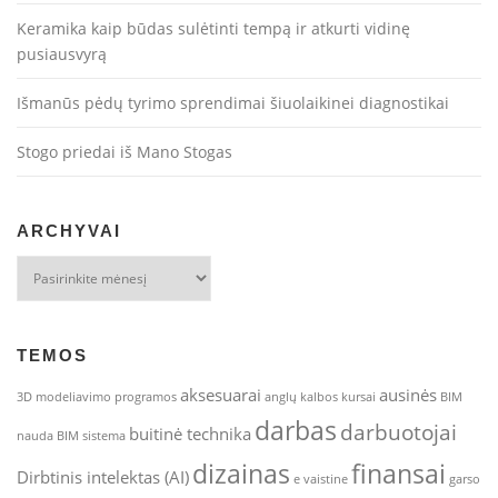
Keramika kaip būdas sulėtinti tempą ir atkurti vidinę
pusiausvyrą
Išmanūs pėdų tyrimo sprendimai šiuolaikinei diagnostikai
Stogo priedai iš Mano Stogas
ARCHYVAI
Archyvai
TEMOS
aksesuarai
ausinės
3D modeliavimo programos
anglų kalbos kursai
BIM
darbas
darbuotojai
buitinė technika
nauda
BIM sistema
dizainas
finansai
Dirbtinis intelektas (AI)
e vaistine
garso