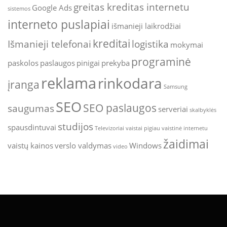
greitas kreditas internetu
Google Ads
sistemos
interneto puslapiai
išmanieji laikrodžiai
kreditai
Išmanieji telefonai
logistika
mokymai
programinė
paskolos
paslaugos
pinigai
prekyba
reklama
rinkodara
įranga
Samsung
SEO
SEO paslaugos
saugumas
serveriai
skalbyklės
studijos
spausdintuvai
Televizoriai
vaistai pigiau
vaistinė internetu
žaidimai
vaistų kainos
verslo valdymas
Windows
video