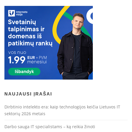
NAUJAUSI ĮRAŠAI
Dirbtinio intelekto era: kaip technologijos keičia Lietuvos IT
sektorių 2026 metais
Darbo sauga IT specialistams – ką reikia žinoti