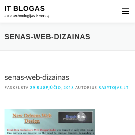
Eiti
IT BLOGAS
prie
Meniu
turinio
apie technologijas ir verslą
PRADŽIA
IT VERSLAS
KOMPIUTERIAI
SENAS-WEB-DIZAINAS
TECHNOLOGIJOS
TELEFONAI
senas-web-dizainas
PASKELBTA
29 RUGPJŪČIO, 2018
AUTORIUS
RASYTOJAS.LT