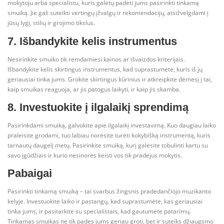
mokytoju arba specialistu, kuris galėtų padėti jums pasirinkti tinkamą
smuiką. Jie gali suteikti vertingų įžvalgų ir rekomendacijų, atsižvelgdami į
jūsų lygį, stilių ir grojimo tikslus.
7. Išbandykite kelis instrumentus
Nesirinkite smuiko tik remdamiesi kainos ar išvaizdos kriterijais.
Išbandykite kelis skirtingus instrumentus, kad suprastumėte, kuris iš jų
geriausiai tinka jums. Grokite skirtingus kūrinius ir atkreipkite dėmesį į tai,
kaip smuikas reaguoja, ar jis patogus laikyti, ir kaip jis skamba.
8. Investuokite į ilgalaikį sprendimą
Pasirinkdami smuiką, galvokite apie ilgalaikį investavimą. Kuo daugiau laiko
praleisite grodami, tuo labiau norėsite turėti kokybišką instrumentą, kuris
tarnautų daugelį metų. Pasirinkite smuiką, kurį galėsite tobulinti kartu su
savo įgūdžiais ir kurio nesinorės keisti vos tik pradėjus mokytis.
Pabaigai
Pasirinkti tinkamą smuiką – tai svarbus žingsnis pradedančiojo muzikanto
kelyje. Investuokite laiko ir pastangų, kad suprastumėte, kas geriausiai
tinka jums, ir pasitarkite su specialistais, kad gautumėte patarimų.
Tinkamas smuikas ne tik padės jums geriau groti, bet ir suteiks džiaugsmo