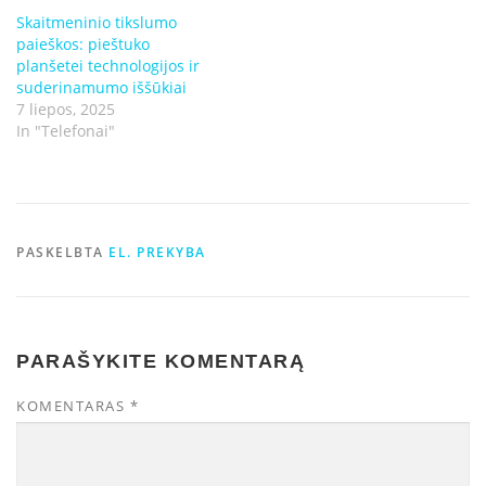
Skaitmeninio tikslumo
paieškos: pieštuko
planšetei technologijos ir
suderinamumo iššūkiai
7 liepos, 2025
In "Telefonai"
PASKELBTA
EL. PREKYBA
PARAŠYKITE KOMENTARĄ
KOMENTARAS
*