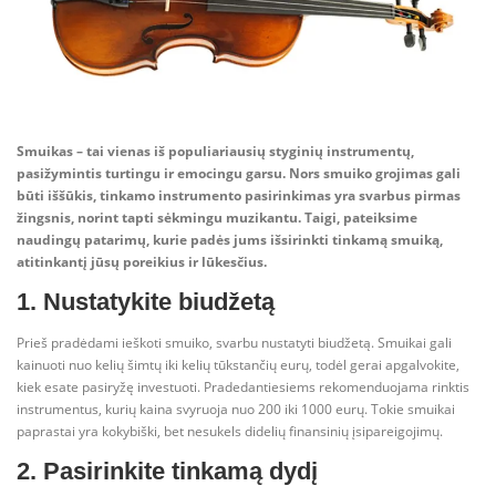
Smuikas – tai vienas iš populiariausių styginių instrumentų,
pasižymintis turtingu ir emocingu garsu. Nors smuiko grojimas gali
būti iššūkis, tinkamo instrumento pasirinkimas yra svarbus pirmas
žingsnis, norint tapti sėkmingu muzikantu. Taigi, pateiksime
naudingų patarimų, kurie padės jums išsirinkti tinkamą smuiką,
atitinkantį jūsų poreikius ir lūkesčius.
1. Nustatykite biudžetą
Prieš pradėdami ieškoti smuiko, svarbu nustatyti biudžetą. Smuikai gali
kainuoti nuo kelių šimtų iki kelių tūkstančių eurų, todėl gerai apgalvokite,
kiek esate pasiryžę investuoti. Pradedantiesiems rekomenduojama rinktis
instrumentus, kurių kaina svyruoja nuo 200 iki 1000 eurų. Tokie smuikai
paprastai yra kokybiški, bet nesukels didelių finansinių įsipareigojimų.
2. Pasirinkite tinkamą dydį