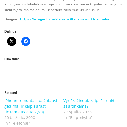
ir motyvacijos tobulėti muzikoje. Su tinkamu instrumentu galėsite mėgautis
smuiko grojimo malonumu ir pasiekti savo muzikinius tikslus.
Daugiau:
https://6stygos.lt/tinklarastis/Kaip_issirinkti_smuika
Dalintis:
Like this:
Related
iPhone remontas: dažniausi
Vyriški žiedai: kaip išsirinkti
gedimai ir kaip surasti
sau tinkamą?
tinkamiausią taisyklą
27 spalio, 2023
20 birželio, 2020
In "El. prekyba"
In "Telefonai"