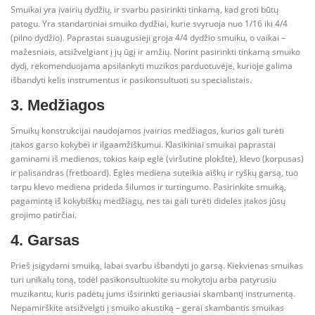
Smuikai yra įvairių dydžių, ir svarbu pasirinkti tinkamą, kad groti būtų
patogu. Yra standartiniai smuiko dydžiai, kurie svyruoja nuo 1/16 iki 4/4
(pilno dydžio). Paprastai suaugusieji groja 4/4 dydžio smuiku, o vaikai –
mažesniais, atsižvelgiant į jų ūgį ir amžių. Norint pasirinkti tinkamą smuiko
dydį, rekomenduojama apsilankyti muzikos parduotuvėje, kurioje galima
išbandyti kelis instrumentus ir pasikonsultuoti su specialistais.
3. Medžiagos
Smuikų konstrukcijai naudojamos įvairios medžiagos, kurios gali turėti
įtakos garso kokybei ir ilgaamžiškumui. Klasikiniai smuikai paprastai
gaminami iš medienos, tokios kaip eglė (viršutinė plokštė), klevo (korpusas)
ir palisandras (fretboard). Eglės mediena suteikia aiškų ir ryškų garsą, tuo
tarpu klevo mediena prideda šilumos ir turtingumo. Pasirinkite smuiką,
pagamintą iš kokybiškų medžiagų, nes tai gali turėti didelės įtakos jūsų
grojimo patirčiai.
4. Garsas
Prieš įsigydami smuiką, labai svarbu išbandyti jo garsą. Kiekvienas smuikas
turi unikalų toną, todėl pasikonsultuokite su mokytoju arba patyrusiu
muzikantu, kuris padėtų jums išsirinkti geriausiai skambantį instrumentą.
Nepamirškite atsižvelgti į smuiko akustiką – gerai skambantis smuikas