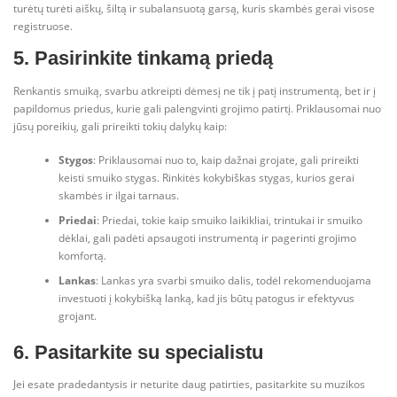
turėtų turėti aiškų, šiltą ir subalansuotą garsą, kuris skambės gerai visose
registruose.
5. Pasirinkite tinkamą priedą
Renkantis smuiką, svarbu atkreipti dėmesį ne tik į patį instrumentą, bet ir į
papildomus priedus, kurie gali palengvinti grojimo patirtį. Priklausomai nuo
jūsų poreikių, gali prireikti tokių dalykų kaip:
Stygos
: Priklausomai nuo to, kaip dažnai grojate, gali prireikti
keisti smuiko stygas. Rinkitės kokybiškas stygas, kurios gerai
skambės ir ilgai tarnaus.
Priedai
: Priedai, tokie kaip smuiko laikikliai, trintukai ir smuiko
dėklai, gali padėti apsaugoti instrumentą ir pagerinti grojimo
komfortą.
Lankas
: Lankas yra svarbi smuiko dalis, todėl rekomenduojama
investuoti į kokybišką lanką, kad jis būtų patogus ir efektyvus
grojant.
6. Pasitarkite su specialistu
Jei esate pradedantysis ir neturite daug patirties, pasitarkite su muzikos