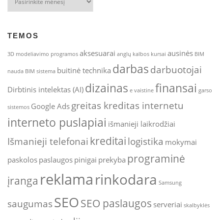
TEMOS
aksesuarai
ausinės
3D modeliavimo programos
anglų kalbos kursai
BIM
darbas
darbuotojai
buitinė technika
nauda
BIM sistema
dizainas
finansai
Dirbtinis intelektas (AI)
e vaistine
garso
greitas kreditas internetu
Google Ads
sistemos
interneto puslapiai
išmanieji laikrodžiai
kreditai
Išmanieji telefonai
logistika
mokymai
programinė
paskolos
paslaugos
pinigai
prekyba
reklama
rinkodara
įranga
Samsung
SEO
SEO paslaugos
saugumas
serveriai
skalbyklės