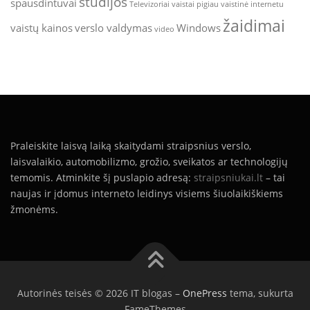
studijos
spausdintuvai
Televizoriai
vaistai pigiau
vaistinė internetu
žaidimai
vaistų kainos
verslo valdymas
Windows
video
Praleiskite laisvą laiką skaitydami straipsnius verslo,
laisvalaikio, automobilizmo, grožio, sveikatos ar technologijų
temomis. Atminkite šį puslapio adresą:
straipsniukai.lt
– tai
naujas ir įdomus interneto leidinys visiems šiuolaikiškiems
žmonėms.
Autorinės teisės © 2026 IT blogas
–
OnePress
tema, sukurta
FameThemes