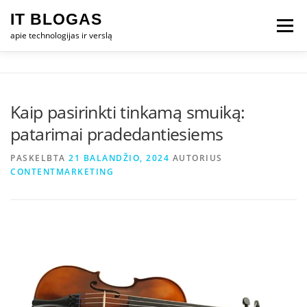
Eiti
IT BLOGAS
prie
Meniu
turinio
apie technologijas ir verslą
PRADŽIA
IT VERSLAS
KOMPIUTERIAI
Kaip pasirinkti tinkamą smuiką:
patarimai pradedantiesiems
TECHNOLOGIJOS
TELEFONAI
PASKELBTA
21 BALANDŽIO, 2024
AUTORIUS
CONTENTMARKETING