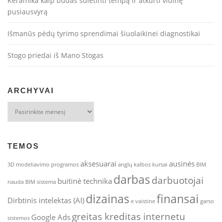
Keramika kaip būdas sulėtinti tempą ir atkurti vidinę
pusiausvyrą
Išmanūs pėdų tyrimo sprendimai šiuolaikinei diagnostikai
Stogo priedai iš Mano Stogas
ARCHYVAI
Archyvai
TEMOS
aksesuarai
ausinės
3D modeliavimo programos
anglų kalbos kursai
BIM
darbas
darbuotojai
buitinė technika
nauda
BIM sistema
dizainas
finansai
Dirbtinis intelektas (AI)
e vaistine
garso
greitas kreditas internetu
Google Ads
sistemos