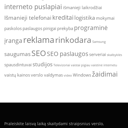
interneto puslapiai
išmanieji laikrodžiai
kreditai
Išmanieji telefonai
logistika
mokymai
programinė
paskolos
paslaugos
pinigai
prekyba
reklama
rinkodara
įranga
Samsung
SEO
SEO paslaugos
saugumas
serveriai
skalbyklės
studijos
spausdintuvai
Televizoriai
vaistai pigiau
vaistinė internetu
žaidimai
vaistų kainos
verslo valdymas
Windows
video
Praleiskite laisvą laiką skaitydami straipsnius verslo,