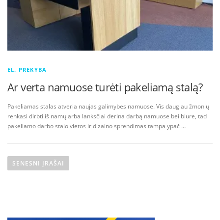
EL. PREKYBA
Ar verta namuose turėti pakeliamą stalą?
Pakeliamas stalas atveria naujas galimybes namuose. Vis daugiau žmonių
renkasi dirbti iš namų arba lanksčiai derina darbą namuose bei biure, tad
pakeliamo darbo stalo vietos ir dizaino sprendimas tampa ypač …
N
a
SENESNI ĮRAŠAI
v
i
g
a