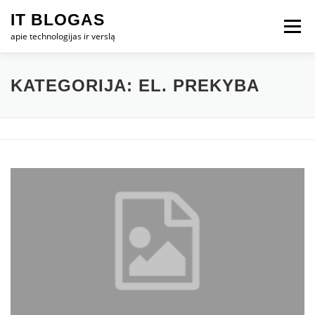
Eiti
IT BLOGAS
prie
Meniu
turinio
apie technologijas ir verslą
PRADŽIA
IT VERSLAS
KOMPIUTERIAI
KATEGORIJA:
EL. PREKYBA
TECHNOLOGIJOS
TELEFONAI