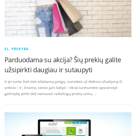
EL. PREKYBA
Parduodama su akcija? Šių prekių galite
užsipirkti daugiau ir sutaupyti
Ir jei turite šiek tiek atliekamų pinigų sumokėti už didesnį užsakymą iš
anksto – ir, žinoma, vietos jam laikyti – tikrai turėtumėte apsvarstyti
galimybę pirkti dalį namuose reikalingų prekių urmu, …