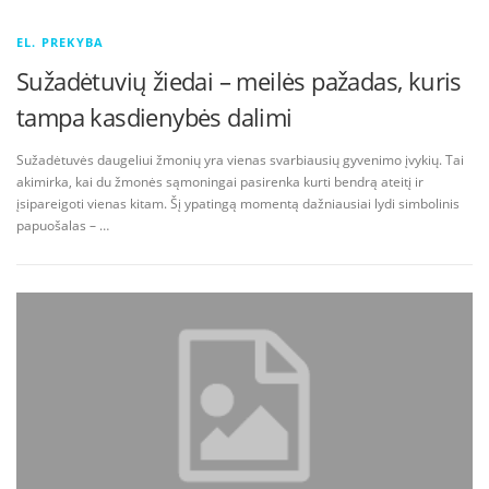
EL. PREKYBA
Sužadėtuvių žiedai – meilės pažadas, kuris
tampa kasdienybės dalimi
Sužadėtuvės daugeliui žmonių yra vienas svarbiausių gyvenimo įvykių. Tai
akimirka, kai du žmonės sąmoningai pasirenka kurti bendrą ateitį ir
įsipareigoti vienas kitam. Šį ypatingą momentą dažniausiai lydi simbolinis
papuošalas – …