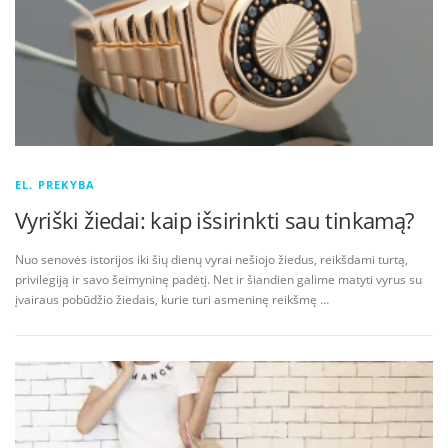
EL. PREKYBA
Vyriški žiedai: kaip išsirinkti sau tinkamą?
Nuo senovės istorijos iki šių dienų vyrai nešiojo žiedus, reikšdami turtą,
privilegiją ir savo šeimyninę padėtį. Net ir šiandien galime matyti vyrus su
įvairaus pobūdžio žiedais, kurie turi asmeninę reikšmę …